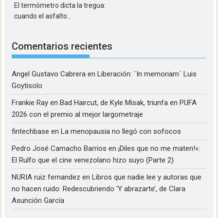
El termómetro dicta la tregua:
cuando el asfalto...
Comentarios recientes
Angel Gustavo Cabrera
en
Liberación: ´In memoriam´ Luis
Goytisolo
Frankie Ray
en
Bad Haircut, de Kyle Misak, triunfa en PUFA
2026 con el premio al mejor largometraje
fintechbase
en
La menopausia no llegó con sofocos
Pedro José Camacho Barrios
en
¡Diles que no me maten!»:
El Rulfo que el cine venezolano hizo suyo (Parte 2)
NURIA ruiz fernandez
en
Libros que nadie lee y autoras que
no hacen ruido: Redescubriendo ‘Y abrazarte’, de Clara
Asunción García