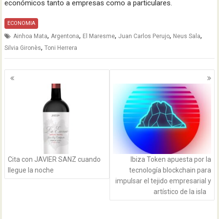
económicos tanto a empresas como a particulares.
ECONOMIA
,
,
,
,
,
Ainhoa Mata
Argentona
El Maresme
Juan Carlos Perujo
Neus Sala
,
Silvia Gironès
Toni Herrera
Navegación
de
entradas
Cita con JAVIER SANZ cuando
Ibiza Token apuesta por la
llegue la noche
tecnología blockchain para
impulsar el tejido empresarial y
artístico de la isla