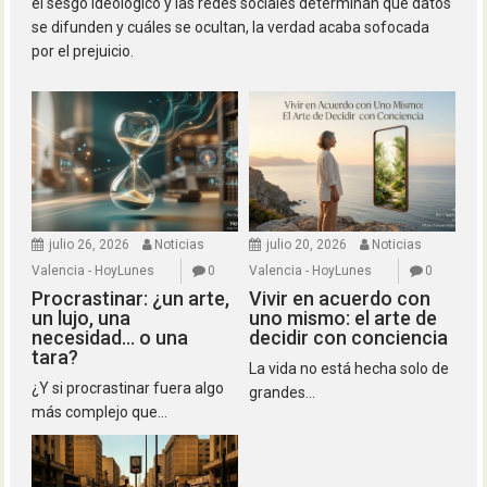
el sesgo ideológico y las redes sociales determinan qué datos
se difunden y cuáles se ocultan, la verdad acaba sofocada
por el prejuicio.
julio 26, 2026
Noticias
julio 20, 2026
Noticias
Valencia - HoyLunes
0
Valencia - HoyLunes
0
Procrastinar: ¿un arte,
Vivir en acuerdo con
un lujo, una
uno mismo: el arte de
necesidad… o una
decidir con conciencia
tara?
La vida no está hecha solo de
¿Y si procrastinar fuera algo
grandes...
más complejo que...