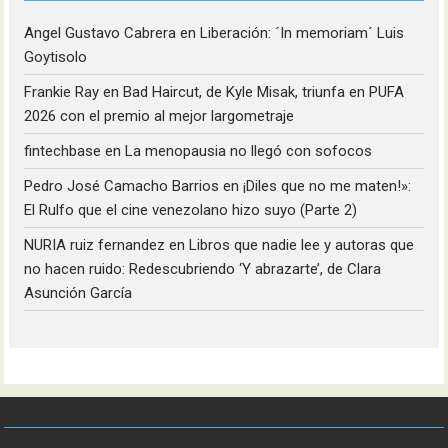
Angel Gustavo Cabrera
en
Liberación: ´In memoriam´ Luis
Goytisolo
Frankie Ray
en
Bad Haircut, de Kyle Misak, triunfa en PUFA
2026 con el premio al mejor largometraje
fintechbase
en
La menopausia no llegó con sofocos
Pedro José Camacho Barrios
en
¡Diles que no me maten!»:
El Rulfo que el cine venezolano hizo suyo (Parte 2)
NURIA ruiz fernandez
en
Libros que nadie lee y autoras que
no hacen ruido: Redescubriendo ‘Y abrazarte’, de Clara
Asunción García