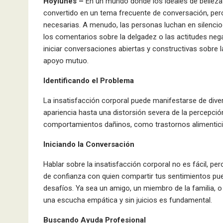
Hoylunes –
En un mundo donde los ideales de belleza 
convertido en un tema frecuente de conversación, per
necesarias. A menudo, las personas luchan en silenci
los comentarios sobre la delgadez o las actitudes nega
iniciar conversaciones abiertas y constructivas sobre l
apoyo mutuo.
Identificando el Problema
La insatisfacción corporal puede manifestarse de div
apariencia hasta una distorsión severa de la percepció
comportamientos dañinos, como trastornos alimenticios,
Iniciando la Conversación
Hablar sobre la insatisfacción corporal no es fácil, per
de confianza con quien compartir tus sentimientos pu
desafíos. Ya sea un amigo, un miembro de la familia, o 
una escucha empática y sin juicios es fundamental.
Buscando Ayuda Profesional