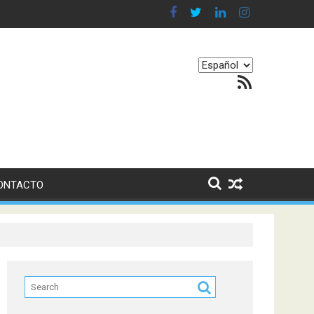
 en nuestro equilibrio emocional
Elegir
Feed RSS
un
idioma
ONTACTO