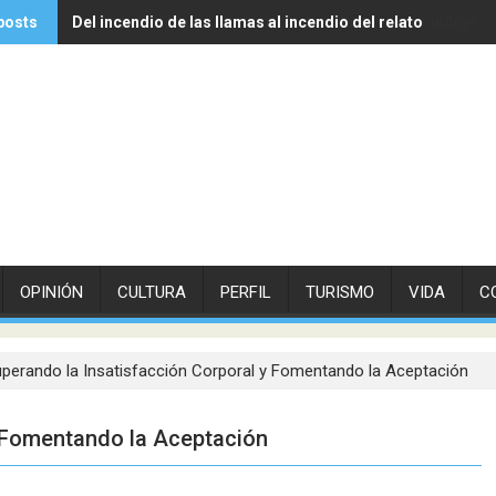
posts
Del incendio de las llamas al incendio del relato
Experto de Vithas explica cómo las olas de calor influyen
OPINIÓN
CULTURA
PERFIL
TURISMO
VIDA
C
perando la Insatisfacción Corporal y Fomentando la Aceptación
y Fomentando la Aceptación