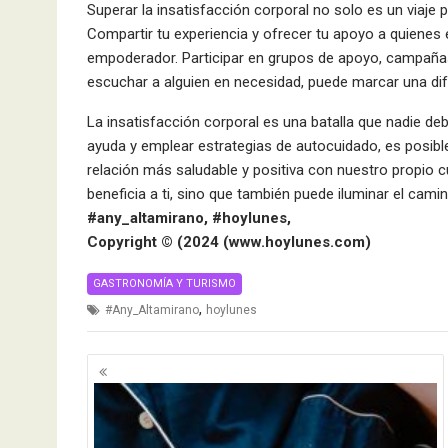
Superar la insatisfacción corporal no solo es un viaje
Compartir tu experiencia y ofrecer tu apoyo a quienes 
empoderador. Participar en grupos de apoyo, campañas
escuchar a alguien en necesidad, puede marcar una dife
La insatisfacción corporal es una batalla que nadie deb
ayuda y emplear estrategias de autocuidado, es posibl
relación más saludable y positiva con nuestro propio 
beneficia a ti, sino que también puede iluminar el cami
#any_altamirano, #hoylunes,
Copyright ©️ (2024 (www.hoylunes.com)
GASTRONOMÍA Y TURISMO
,
#Any_Altamirano
hoylunes
Navegación
de
entradas