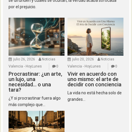
se difunden y cuáles se ocultan, la verdad acaba sofocada
por el prejuicio.
julio 26, 2026
Noticias
julio 20, 2026
Noticias
Valencia - HoyLunes
0
Valencia - HoyLunes
0
Procrastinar: ¿un arte,
Vivir en acuerdo con
un lujo, una
uno mismo: el arte de
necesidad… o una
decidir con conciencia
tara?
La vida no está hecha solo de
¿Y si procrastinar fuera algo
grandes...
más complejo que...