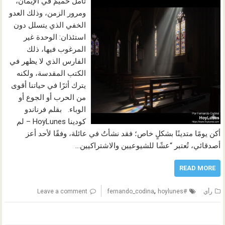
تأملٌ حميمٌ في الإيمان،
ومرور الزمن، وذلك العدو
الخفي الذي يتسلل دون
استئذان: الوحدة غير
المرغوب فيها، ذلك
الفارس الذي لا يظهر في
الكتب المقدسة، ولكنه
يترك أثرًا في حياتنا أقوى
من الحرب أو الجوع أو
الوباء. بقلم فرناندو
كودينا HoyLunes – لم
أكن يومًا متدينًا بشكلٍ خاص؛ فقد نشأتُ في عائلة، وفقًا لأحد أعز
أصدقائي، تُعتبر “عشًا للشيوعيين والاشتراكيين…
READ MORE
,
رأي
#fernando_codina
hoylunes
Leave a comment