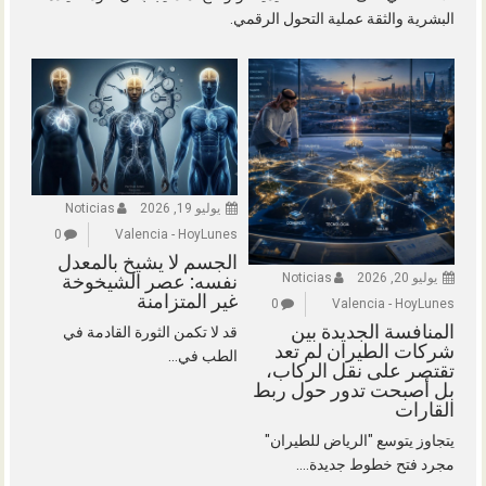
البشرية والثقة عملية التحول الرقمي.
يوليو 19, 2026
Noticias
0
Valencia - HoyLunes
الجسم لا يشيخ بالمعدل
يوليو 20, 2026
Noticias
نفسه: عصر الشيخوخة
غير المتزامنة
0
Valencia - HoyLunes
المنافسة الجديدة بين
قد لا تكمن الثورة القادمة في
شركات الطيران لم تعد
الطب في...
تقتصر على نقل الركاب،
بل أصبحت تدور حول ربط
القارات
يتجاوز يتوسع "الرياض للطيران"
مجرد فتح خطوط جديدة....