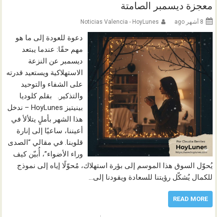
معجزة ديسمبر الصامتة
8 أشهر ago
Noticias Valencia - HoyLunes
دعوة للعودة إلى ما هو
مهم حقًا: عندما يبتعد
ديسمبر عن النزعة
الاستهلاكية ويستعيد قدرته
على الشفاء والتوحيد
والتذكير. بقلم كلوديا
بينيتيز HoyLunes – ندخل
هذا الشهر بأملٍ يتلألأ في
أعيننا، ساعيًا إلى إنارة
قلوبنا. في مقالي “الصدى
وراء الأضواء”، أُبيّن كيف
يُحوّل السوق هذا الموسم إلى بؤرة استهلاك، مُحوّلًا إياه إلى نموذج
للكمال يُشكّل رؤيتنا للسعادة ويقودنا إلى…
READ MORE