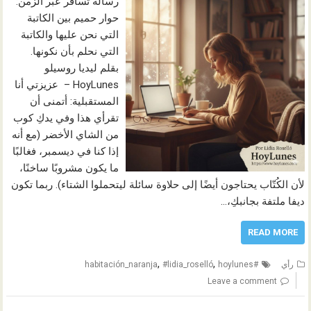
رسالة تسافر عبر الزمن:
حوار حميم بين الكاتبة
التي نحن عليها والكاتبة
التي نحلم بأن نكونها.
بقلم ليديا روسيلو
HoyLunes – عزيزتي أنا
المستقبلية: أتمنى أن
تقرأي هذا وفي يدكِ كوب
من الشاي الأخضر (مع أنه
إذا كنا في ديسمبر، فغالبًا
ما يكون مشروبًا ساخنًا،
لأن الكُتّاب يحتاجون أيضًا إلى حلاوة سائلة ليتحملوا الشتاء). ربما تكون
ديفا ملتفة بجانبكِ،…
READ MORE
,
,
رأي
#habitación_naranja
hoylunes
#lidia_roselló
Leave a comment