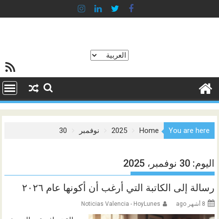
Ski
t
conten
اختر
خلاصة SS
لغة
You are here
Home
2025
نوفمبر
30
اليوم:
30 نوفمبر، 2025
رسالة إلى الكاتبة التي أرغب أن أكونها عام ٢٠٢٦
8 أشهر ago
Noticias Valencia - HoyLunes