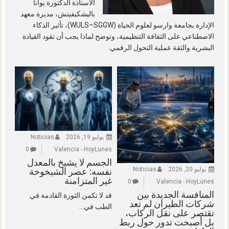
الأستاذة الدكتورة يوانا
باليشكيفيتش، مديرة معهد
الإدارة بجامعة وارسو لعلوم الحياة (WULS–SGGW)، تأثير الذكاء
الاصطناعي على الثقافة التنظيمية، وتوضح لماذا يجب أن تقود القيادة
البشرية والثقة عملية التحول الرقمي.
يوليو 19, 2026
Noticias
0
Valencia - HoyLunes
الجسم لا يشيخ بالمعدل
يوليو 20, 2026
Noticias
نفسه: عصر الشيخوخة
غير المتزامنة
0
Valencia - HoyLunes
المنافسة الجديدة بين
قد لا تكمن الثورة القادمة في
شركات الطيران لم تعد
الطب في...
تقتصر على نقل الركاب،
بل أصبحت تدور حول ربط