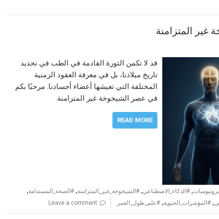
 غير المتزامنة
قد لا تكمن الثورة القادمة في الطب في تحديد
تاريخ ميلادنا، بل في معرفة العقود الزمنية
المختلفة التي تعيشها أعضاء أجسادنا. مرحبًا بكم
في عصر الشيخوخة غير المتزامنة.
READ MORE
,
,
,
,
روتيوميات
#الذكاء_الاصطناعي
#الشيخوخة_غير_المتزامنة
#الصحة_المستدامة
,
,
ي
#المؤشرات_الحيوية
#علم_طول_العمر
Leave a comment