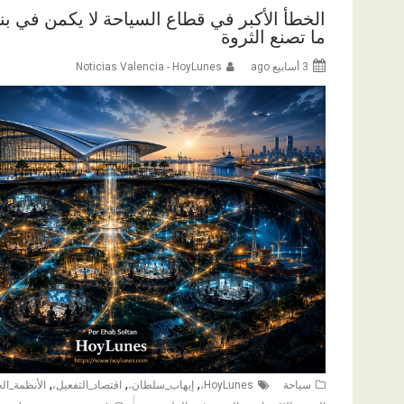
الخطأ الأكبر في قطاع السياحة لا يكمن في بناء 
ما تصنع الثروة
3 أسابيع ago
Noticias Valencia - HoyLunes
,
,
,
سياحة
HoyLunes،
إيهاب_سلطان،
اقتصاد_التفعيل،
الأنظمة_الح