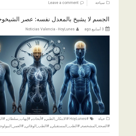
سياحة
Leave a comment
الجسم لا يشيخ بالمعدل نفسه: عصر الشيخوخة
3 أسابيع ago
Noticias Valencia - HoyLunes
,
,
,
حياة
#HoyLunes #الابتكار_الطبي
#أبحاث
#إيهاب_سلطان
#الب
,
,
,
#الصحة_المشخصة
#الطب_المستقبلي
#الطب_الوقائي
#العمر_البيولوج