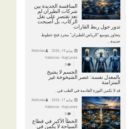
المنافسة الجديدة بين
شركات الطيران لم
تعد تقتصر على نقل
الركاب، بل أصبحت
تدور حول ربط القارات
يتجاوز يتوسع "الرياض للطيران" مجرد فتح خطوط
جديدة....
يوليو 19, 2026
Noticias
Valencia - HoyLunes
0
الجسم لا يشيخ
بالمعدل نفسه: عصر الشيخوخة غير
المتزامنة
قد لا تكمن الثورة القادمة في الطب في...
يوليو 17, 2026
Noticias
Valencia - HoyLunes
0
الخطأ الأكبر في قطاع
السياحة لا يكمن في