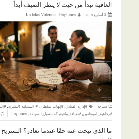
العافية تبدأ من حيث لا ينظر الضيف أبداً
3 أسابيع ago
Noticias Valencia - HoyLunes
,
,
,
سياحة
#إدارة_الفنادق
#إيهاب_سلطان
#الاستدامة_البشرية
#الت
,
,
,
#رفاهية_الموظفين
#ضيافة_واعية
#مستقبل_السياحة
hoylunes
ما الذي نبحث عنه حقًا عندما نغادر؟ التشريح 