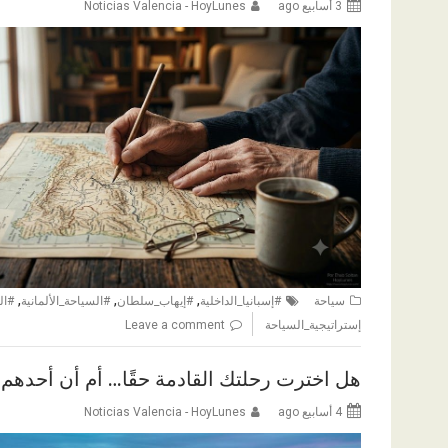
3 أسابيع ago
Noticias Valencia - HoyLunes
,
,
,
سياحة
#إسبانيا_الداخلية
#إيهاب_سلطان
#السياحة_الألمانية
#ال
إستراتيجية_السياحة
Leave a comment
هل اخترت رحلتك القادمة حقًا… أم أن أحدهم 
4 أسابيع ago
Noticias Valencia - HoyLunes