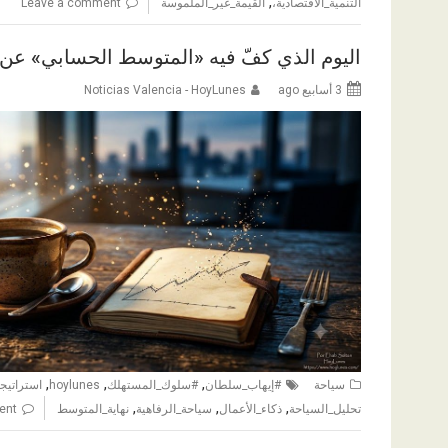
,
التنمية_الاقتصادية،
القيمة_غير_الملموسة
Leave a comment
اليوم الذي كفّ فيه «المتوسط الحسابي» عن
3 أسابيع ago
Noticias Valencia - HoyLunes
,
,
,
سياحة
#إيهاب_سلطان
#سلوك_المستهلك
hoylunes
استراتيجي
,
,
,
تحليل_السياحة
ذكاء_الأعمال
سياحة_الرفاهية
نهاية_المتوسط
ent