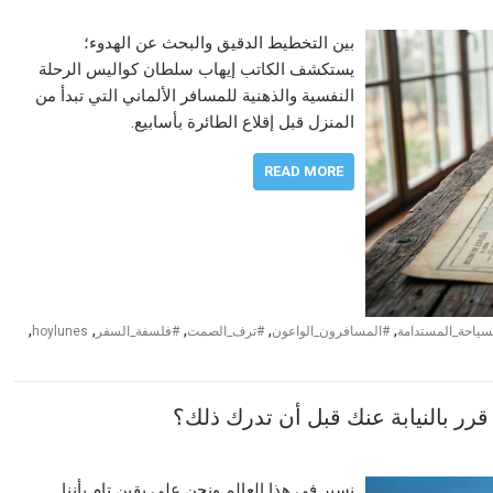
بين التخطيط الدقيق والبحث عن الهدوء؛
يستكشف الكاتب إيهاب سلطان كواليس الرحلة
النفسية والذهنية للمسافر الألماني التي تبدأ من
المنزل قبل إقلاع الطائرة بأسابيع.
READ MORE
,
,
,
,
,
سياحة_المستدامة
#المسافرون_الواعون
#ترف_الصمت
#فلسفة_السفر
hoylunes
قرر بالنيابة عنك قبل أن تدرك ذلك؟
نسير في هذا العالم ونحن على يقين تام بأننا