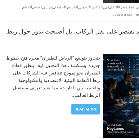
,
,
,
,
_التنظيمية
#الثقة_في_القيادة
#تطوير_القيادة
#جامعة_وارسو_لعلوم_الحياة
Leave a comm
عد تقتصر على نقل الركاب، بل أصبحت تدور حول ربط
يتجاوز يتوسع “الرياض للطيران” مجرد فتح خطوط
جديدة. يستكشف هذا التحليل كيف يتطور قطاع
الطيران نحو نموذج تتنافس فيه الشركات على
ربط الأنظمة البيئية الاقتصادية والتكنولوجية
والعلمية بين القارات، مما يعيد تعريف مستقبل
الربط العالمي.
READ MORE