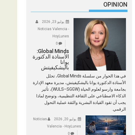
OPINION
يوليو 23, 2026
Noticias Valencia -
HoyLunes
0
Global Minds:
الأستاذة الدكتورة
يوانا
باليشكيفيتش
في هذا الحوار من سلسلة Global Minds، تحلل
الأستاذة الدكتورة يوانا باليشكيفيتش، مديرة معهد الإدارة
بجامعة وارسو لعلوم الحياة (WULS–SGGW)، تأثير
الذكاء الاصطناعي على الثقافة التنظيمية، وتوضح لماذا
يجب أن تقود القيادة البشرية والثقة عملية التحول
الرقمي.
يوليو 20, 2026
Noticias
Valencia - HoyLunes
0