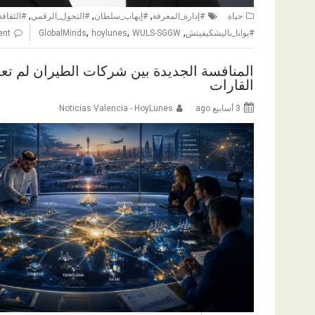
,
,
,
حياة
#إدارة_المعرفة
#إيهاب_سلطان
#التحول_الرقمي
#الثقافة
,
,
,
#يوانا_باليشكيفيتش
WULS-SGGW
hoylunes
GlobalMinds
ent
المنافسة الجديدة بين شركات الطيران لم ت
القارات
3 أسابيع ago
Noticias Valencia - HoyLunes