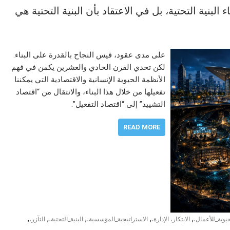
البنية التحتية، بل في الاعتقاد بأن البنية التحتية هي
على مدى عقود، قيس النجاح بالقدرة على البناء.
لكن تحدي القرن الحادي والعشرين يكمن في فهم
الأنظمة الحيوية الإنسانية والاقتصادية التي يمكننا
تفعيلها من خلال هذا البناء، والانتقال من “اقتصاد
التشييد” إلى “اقتصاد التفعيل”.
READ MORE
,
,
,
,
,
يوية_للأعمال،
الابتكار، الإدارة،
الاستراتيجية_المؤسسية،
البنية_التحتية،
التآزر،