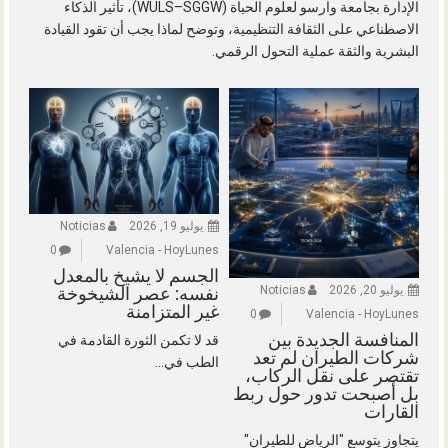
الإدارة بجامعة وارسو لعلوم الحياة (WULS–SGGW)، تأثير الذكاء
الاصطناعي على الثقافة التنظيمية، وتوضح لماذا يجب أن تقود القيادة
البشرية والثقة عملية التحول الرقمي.
يوليو 19, 2026
Noticias
0
Valencia - HoyLunes
الجسم لا يشيخ بالمعدل
يوليو 20, 2026
Noticias
نفسه: عصر الشيخوخة
غير المتزامنة
0
Valencia - HoyLunes
المنافسة الجديدة بين
قد لا تكمن الثورة القادمة في
شركات الطيران لم تعد
الطب في...
تقتصر على نقل الركاب،
بل أصبحت تدور حول ربط
القارات
يتجاوز يتوسع "الرياض للطيران"