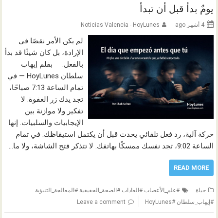
يومٌ بدأ قبل أن تبدأ
4 أشهر ago
Noticias Valencia - HoyLunes
لم يكن الأمر نقصًا في
الإرادة، بل كان شيئًا قد بدأ
بالفعل. بقلم إيهاب
سلطان HoyLunes — في
تمام الساعة 7:13 صباحًا،
تجد يدك زر الغفوة. لا
تفكير ولا موازنة بين
الإيجابيات والسلبيات. إنها
حركة آلية، رد فعل تلقائي يحدث قبل أن يكتمل استيقاظك. في تمام
الساعة 9:02، تجد نفسك ممسكًا بهاتفك. لا تتذكر فتح الشاشة، ولا ما…
READ MORE
حياة
#علم_الأعصاب #العادات #الصحة_الحقيقية #المعالجة_التنبؤية
#إيهاب_سلطان #HoyLunes
Leave a comment