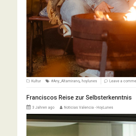
,
Kultur
#Any_Altamirano
hoylunes
Leave a comme
Franciscos Reise zur Selbsterkenntnis
3 Jahren ago
Noticias Valencia - HoyLunes