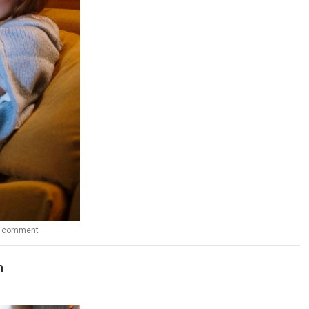
a comment
n