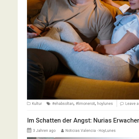
,
,
Kultur
#ehabsoltan
#limoneroII
hoylunes
Leave 
Im Schatten der Angst: Nurias Erwache
3 Jahren ago
Noticias Valencia - HoyLunes