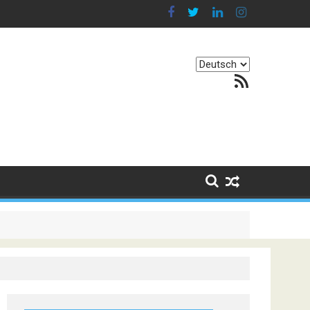
Sprache
RSS-Feed
auswählen
. Er besteht darin, Kontinente zu verbinden