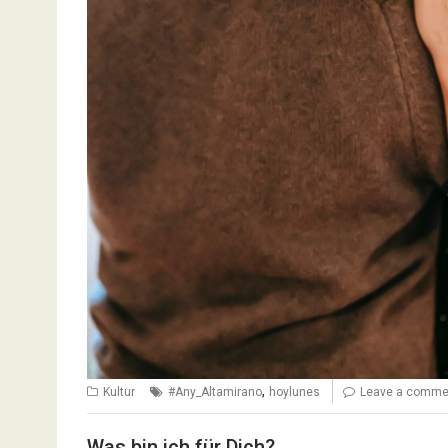
,
Kultur
#Any_Altamirano
hoylunes
Leave a comme
Was bin ich für Dich?