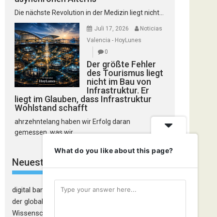
Die nächste Revolution in der Medizin liegt nicht...
Juli 17, 2026
Noticias
Valencia - HoyLunes
0
Der größte Fehler
des Tourismus liegt
nicht im Bau von
Infrastruktur. Er
liegt im Glauben, dass Infrastruktur
Wohlstand schafft
ahrzehntelang haben wir Erfolg daran
gemessen, was wir...
What do you like about this page?
Neueste Kommentare
digital banking
zu
Die Glaubwürdigkeitskrise in
der globalen Kosmetikindustrie: Wenn
Wissenschaft nicht mehr ausreicht, um den