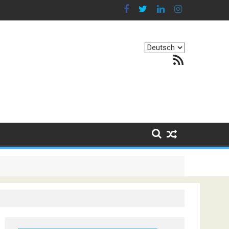
Sprache
RSS-Feed
auswählen
. Er besteht darin, Kontinente zu verbinden