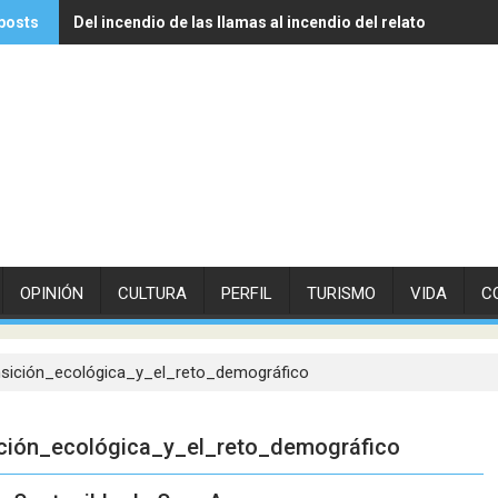
posts
Del incendio de las llamas al incendio del relato
Experto de Vithas explica cómo las olas de calor influyen
OPINIÓN
CULTURA
PERFIL
TURISMO
VIDA
C
nsición_ecológica_y_el_reto_demográfico
ición_ecológica_y_el_reto_demográfico