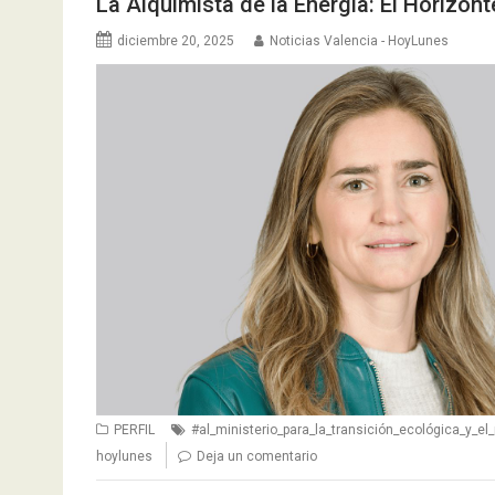
La Alquimista de la Energía: El Horizon
diciembre 20, 2025
Noticias Valencia - HoyLunes
PERFIL
#al_ministerio_para_la_transición_ecológica_y_el
hoylunes
Deja un comentario