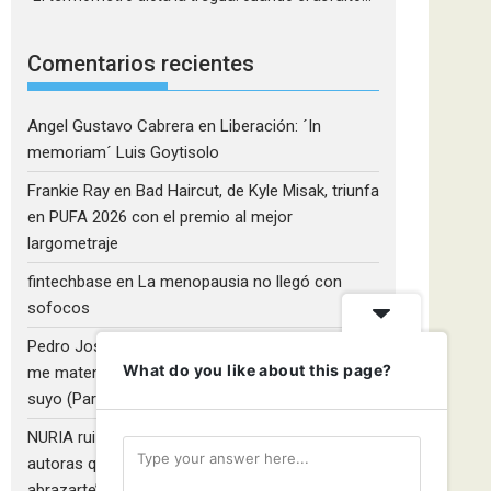
Comentarios recientes
Angel Gustavo Cabrera
en
Liberación: ´In
memoriam´ Luis Goytisolo
Frankie Ray
en
Bad Haircut, de Kyle Misak, triunfa
en PUFA 2026 con el premio al mejor
largometraje
fintechbase
en
La menopausia no llegó con
sofocos
Pedro José Camacho Barrios
en
¡Diles que no
What do you like about this page?
me maten!»: El Rulfo que el cine venezolano hizo
suyo (Parte 2)
NURIA ruiz fernandez
en
Libros que nadie lee y
autoras que no hacen ruido: Redescubriendo ‘Y
abrazarte’, de Clara Asunción García