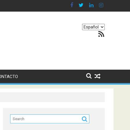
 en nuestro equilibrio emocional
Elegir
Feed RSS
un
idioma
ONTACTO