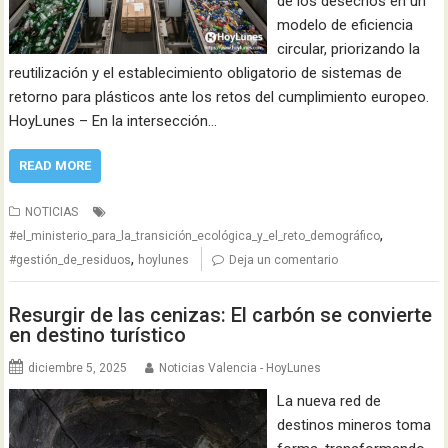
de los desechos en un
modelo de eficiencia
circular, priorizando la
reutilización y el establecimiento obligatorio de sistemas de
retorno para plásticos ante los retos del cumplimiento europeo.
HoyLunes – En la intersección…
READ MORE
NOTICIAS
,
#el_ministerio_para_la_transición_ecológica_y_el_reto_demográfico
,
#gestión_de_residuos
hoylunes
Deja un comentario
Resurgir de las cenizas: El carbón se convierte
en destino turístico
diciembre 5, 2025
Noticias Valencia - HoyLunes
La nueva red de
destinos mineros toma