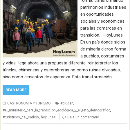
forma, transformando
patrimonios industriales
en oportunidades
sociales y económicas
para las comarcas en
transición. HoyLunes –
En un país donde siglos
de minería dieron forma
a pueblos, costumbres
y vidas, llega ahora una propuesta diferente: reinterpretar los
túneles, chimeneas y escombreras no como ruinas olvidadas,
sino como cimientos de esperanza. Esta transformación…
READ MORE
,
GASTRONOMÍA Y TURISMO
#ciuden
,
#el_ministerio_para_la_transición_ecológica_y_el_reto_demográfico
,
#turísticos_del_carbón
hoylunes
Deja un comentario