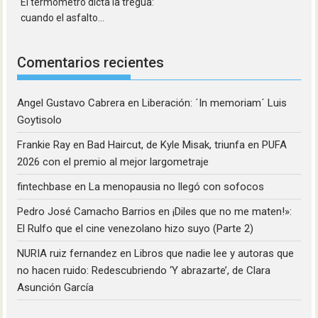
El termómetro dicta la tregua:
cuando el asfalto...
Comentarios recientes
Angel Gustavo Cabrera
en
Liberación: ´In memoriam´ Luis
Goytisolo
Frankie Ray
en
Bad Haircut, de Kyle Misak, triunfa en PUFA
2026 con el premio al mejor largometraje
fintechbase
en
La menopausia no llegó con sofocos
Pedro José Camacho Barrios
en
¡Diles que no me maten!»:
El Rulfo que el cine venezolano hizo suyo (Parte 2)
NURIA ruiz fernandez
en
Libros que nadie lee y autoras que
no hacen ruido: Redescubriendo ‘Y abrazarte’, de Clara
Asunción García