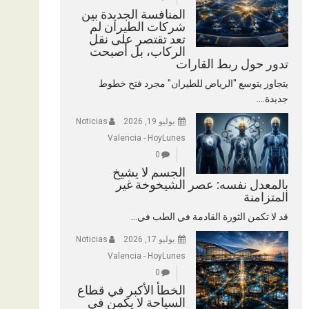
المنافسة الجديدة بين
شركات الطيران لم
تعد تقتصر على نقل
الركاب، بل أصبحت
تدور حول ربط القارات
يتجاوز يتوسع "الرياض للطيران" مجرد فتح خطوط
جديدة....
يوليو 19, 2026
Noticias
Valencia - HoyLunes
0
الجسم لا يشيخ
بالمعدل نفسه: عصر الشيخوخة غير
المتزامنة
قد لا تكمن الثورة القادمة في الطب في...
يوليو 17, 2026
Noticias
Valencia - HoyLunes
0
الخطأ الأكبر في قطاع
السياحة لا يكمن في