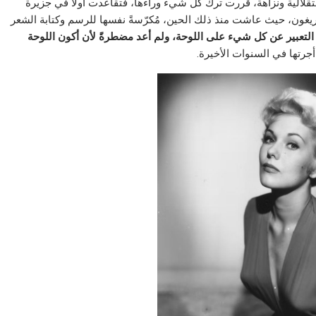
امًا: ففي عام ١٩٦٦، وفي بادرة استقلالية ونزاهة، قررت ترك كل شيء وراءها، فتقاعدت أولًا في جزيرة
وريغون، حيث عاشت منذ ذلك الحين، مُكرّسةً نفسها للرسم وكتابة الشعر
 التعبير عن كل شيء على اللوحة، ولم أعد مضطرةً لأن أكون اللوحة
أجرتها في السنوات الأخيرة.