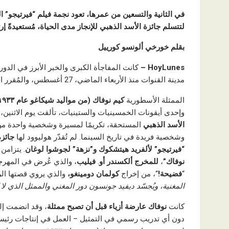
في الثانية والتسعين من عمرها، تعود نجمة فيلم “فيرتيجو” ا
لتتسلم جائزة الأسد الذهبي للإنجاز مدى الحياة، مُستعيدةً إرث
بقلم خورخي ألونسو كورييل
HoyLunes –
كانت المفاجأة الكبرى والخبر الأبرز في الدورة
مدينة القنوات منذ الأربعاء الماضي، 27 أغسطس، والمُقرر اختتامه السبت المقبل، 6 سبتمبر، بإعلان الجوائز.
الممثلة الأسطورية
كيم نوفاك (من مواليد شيكاغو عام ١٩٣٣)
وإحدى أيقونات الخمسينيات والستينيات، تألقت يوم الاثنين،
الأسد الذهبي
المستحقة، تكريمًا لمسيرة وشخصية واحدة من أك
وشخصية فريدة في تاريخ السينما. لم تُقدّر هوليوود لها
جائزة
“فيرتيجو”
لألفريد هيتشكوك
و”نزهة” لجوشوا لوغان
. يتزامن
نوفاك”
،
للمخرج ألكسندر أو
.
فيليب
، والذي عُرض في المهرجا
“
فضيحة!
“، من إخراج
كولمان دومينغو،
والذي يروي قصتها ال
المغنية، ويُجسّد ديفيد جونسون دور المغني والممثل الذي لا 
كانت
نوفاك عارضة أزياء قبل أن تصبح ممثلة
، وقد انضمت إل
دون أي تدريب رسمي في التمثيل – العمل في إنتاجات رئيسي