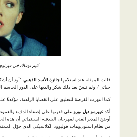
كيم نوفاك في فيرتيجو:
قالت الممثلة عند استلامها
جائزة الأسد الذهبي
: “أود أن أش
حياتي”، ولم تنسَ بعد ذلك شكر والديها على الدور الحاسم ال
كما انتهزت الفرصة للتعليق على القضايا الراهنة، مؤكدةً ع
أكد
غييرمو ديل تورو
على قدرتها على إضفاء الدفء والغمو
أوضح المدير الفني لمهرجان البندقية السينمائي أن هذه الجائز
من نظام استوديوهات هوليوود الكلاسيكي الذي حوّل الممثلات