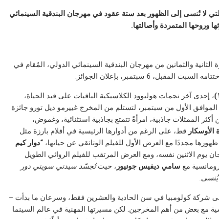
لتي لا تُنسى إلى الظهور بعد ستة عقود في مهرجان البندقية السينمائي
ها وروحها المتمردة وأصالتها.
 الثانية والثمانين من مهرجان البندقية السينمائي الدولي، المُقام في
، إحدى آخر نجمات هوليوود الكلاسيكية الباقيات على قيد الحياة،
 الموافق الأول من سبتمبر، لتستلم من المخرج غييرمو ديل تورو جائزة
ثر الممثلات جاذبية، امرأةً تتمتع بجاذبية استثنائية، وغموض،
 الأوسكار
قط، على الرغم من أدوارها الرئيسية في أفلام بارزة مثل
 ظهورها مجددًا مع العرض الأول للفيلم الوثائقي عن حياتها،
“دوار كيم
ن يوم الاثنين نفسه، ومع العرض المرتقب للفيلم الروائي الطويل
رومانسية مع
سامي ديفيس جونيور
، حيث
تُجسّد سيدني سويني دور
يُنسى.
ى شركة كولومبيا في سن الحادية والعشرين فقط، وسرعان ما بدأت –
ة مع بعض من أهم المخرجين. لكن مسيرتها المهنية في عالم السينما