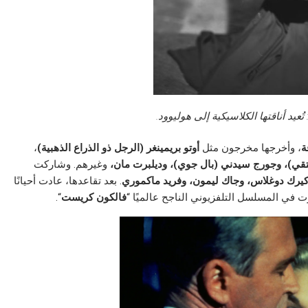
عيد أناقتها الكلاسيكية إلى هوليوود.
ة
، وأخرجها مخرجون مثل
أوتو بريمينغر (الرجل ذو الذراع الذهبية)
،
تقي)،
وجورج سيدني (بال جوي)، وديلبرت مان،
وغيرهم. وشاركت
يرك دوغلاس، وجاك ليمون، وفريد ​​ماكموري
. بعد تقاعدها، عادت أحيانًا
ت في المسلسل التلفزيوني الناجح عالميًا “
فالكون كريست
“.