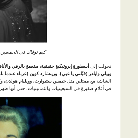
كيم نوفاك في الخمسين: تُ
تحولت إلى
أسطورةٍ إيروتيكيةٍ حقيقية، مفعمةٍ بالرقي والأناق
وبيلي وايلدر (قبّلني يا غبي)
،
وريتشارد كوين (غرباء عندما نل
الشاشة مع ممثلين مثل
جيمس ستيوارت، وويليام هولدن، وك
في أفلامٍ صغيرةٍ في السبعينيات والثمانينيات، حتى أنها ظهر