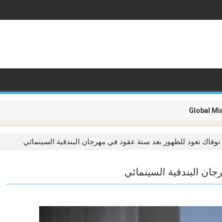
م تعد تقتصر على نقل الركاب، بل أصبحت تدور حول ربط القارات
نوفاك تعود للظهور بعد ستة عقود في مهرجان البندقية السينمائي
جان البندقية السينمائي