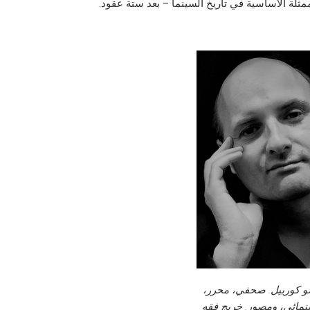
ممثلة الأساسية في تاريخ السينما – بعد ستة عقود.
 كورييل. صحفي، محرر،
نمائي، ومصور. خريج فقه