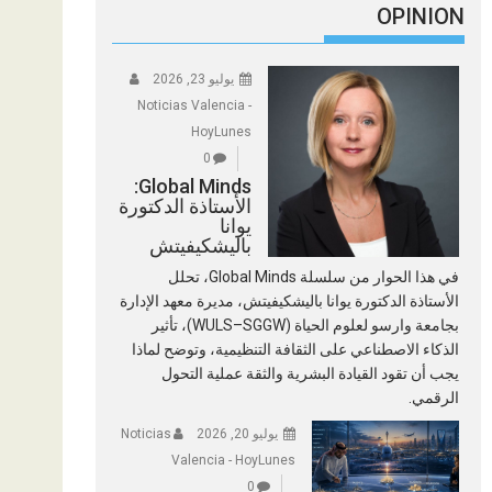
OPINION
يوليو 23, 2026
Noticias Valencia -
HoyLunes
0
Global Minds:
الأستاذة الدكتورة
يوانا
باليشكيفيتش
في هذا الحوار من سلسلة Global Minds، تحلل
الأستاذة الدكتورة يوانا باليشكيفيتش، مديرة معهد الإدارة
بجامعة وارسو لعلوم الحياة (WULS–SGGW)، تأثير
الذكاء الاصطناعي على الثقافة التنظيمية، وتوضح لماذا
يجب أن تقود القيادة البشرية والثقة عملية التحول
الرقمي.
يوليو 20, 2026
Noticias
Valencia - HoyLunes
0