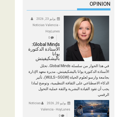
OPINION
يوليو 23, 2026
Noticias Valencia -
HoyLunes
0
Global Minds:
الأستاذة الدكتورة
يوانا
باليشكيفيتش
في هذا الحوار من سلسلة Global Minds، تحلل
الأستاذة الدكتورة يوانا باليشكيفيتش، مديرة معهد الإدارة
بجامعة وارسو لعلوم الحياة (WULS–SGGW)، تأثير
الذكاء الاصطناعي على الثقافة التنظيمية، وتوضح لماذا
يجب أن تقود القيادة البشرية والثقة عملية التحول
الرقمي.
يوليو 20, 2026
Noticias
Valencia - HoyLunes
0