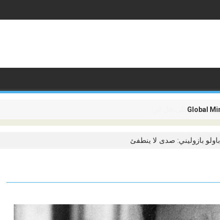
م تعد تقتصر على نقل الركاب، بل أصبحت تدور حول ربط القارات
باولو بازوليني: صدى لا ينطفئ