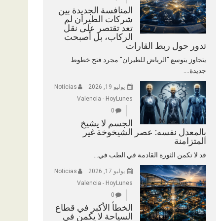
المنافسة الجديدة بين
شركات الطيران لم
تعد تقتصر على نقل
الركاب، بل أصبحت
تدور حول ربط القارات
يتجاوز يتوسع "الرياض للطيران" مجرد فتح خطوط
جديدة....
يوليو 19, 2026
Noticias
Valencia - HoyLunes
0
الجسم لا يشيخ
بالمعدل نفسه: عصر الشيخوخة غير
المتزامنة
قد لا تكمن الثورة القادمة في الطب في...
يوليو 17, 2026
Noticias
Valencia - HoyLunes
0
الخطأ الأكبر في قطاع
السياحة لا يكمن في