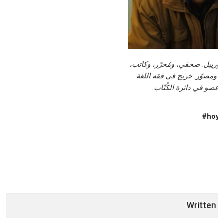
ييل. صحفي، ومُحرّر، وكاتب،
ومصوّر. خريج في فقه اللغة
عضو في دائرة الكُتّاب.
Written