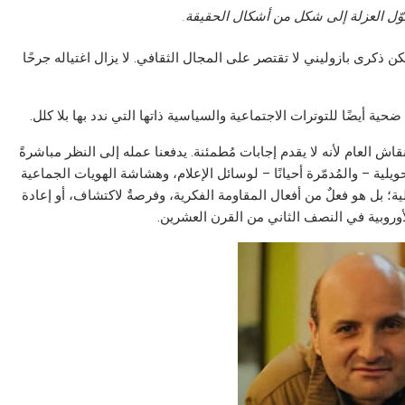
ّل العزلة إلى شكل من أشكال الحقيقة.
 ذكرى بازوليني لا تقتصر على المجال الثقافي. لا يزال اغتياله جرحًا
ة أيضًا للتوترات الاجتماعية والسياسية ذاتها التي ندد بها بلا كلل.
نقاش العام لأنه لا يقدم إجابات مُطمئنة. يدفعنا عمله إلى النظر مباشرةً
ويلية – والمُدمّرة أحيانًا – لوسائل الإعلام، وهشاشة الهويات الجماعية
الية؛ بل هو فعلٌ من أفعال المقاومة الفكرية، وفرصةٌ لاكتشاف، أو إعادة
لأوروبية في النصف الثاني من القرن العشرين.