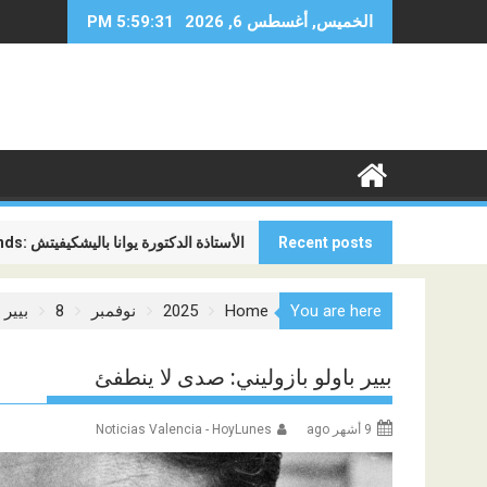
Ski
الخميس, أغسطس 6, 2026
5:59:32 PM
t
conten
Recent posts
Global Minds: الأستاذة الدكتورة يوانا باليشكيفيتش
المنافسة الجديدة بين شركات الطيران ل
You are here
Home
2025
نوفمبر
8
بيير 
بيير باولو بازوليني: صدى لا ينطفئ
9 أشهر ago
Noticias Valencia - HoyLunes