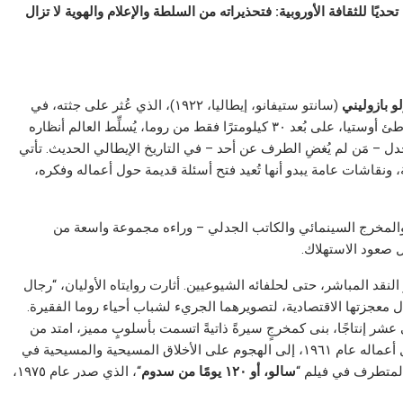
تحديًا للثقافة الأوروبية: فتحذيراته من السلطة والإعلام والهوية لا تزال
لو بازوليني
(سانتو ستيفانو، إيطاليا، ١٩٢٢)، الذي عُثر على جثته، في
ظروف قاسية، في ٢ نوفمبر ١٩٧٥، في أرضٍ خالية قرب شاطئ أوستيا، على بُعد ٣٠ كيلومترًا فقط من روما، يُسلِّط العالم أنظاره
للجدل – مَن لم يُغضِ الطرف عن أحد – في التاريخ الإيطالي الحديث. تأتي
ونقاشات عامة يبدو أنها تُعيد فتح أسئلة قديمة حول أعماله وفكره،
 والمخرج السينمائي والكاتب الجدلي – وراءه مجموعة واسعة من
 صعود الاستهلاك.
تار النقد المباشر، حتى لحلفائه الشيوعيين. أثارت روايتاه الأوليان، “رجال
ل معجزتها الاقتصادية، لتصويرهما الجريء لشباب أحياء روما الفقيرة.
شر إنتاجًا، بنى كمخرجٍ سيرةً ذاتيةً اتسمت بأسلوبٍ مميز، امتد من
“، الذي صدر أول أعماله عام ١٩٦١، إلى الهجوم على الأخلاق المسيحية والمسيحية في
سالو، أو ١٢٠ يومًا من سدوم
“، الذي صدر عام ١٩٧٥،