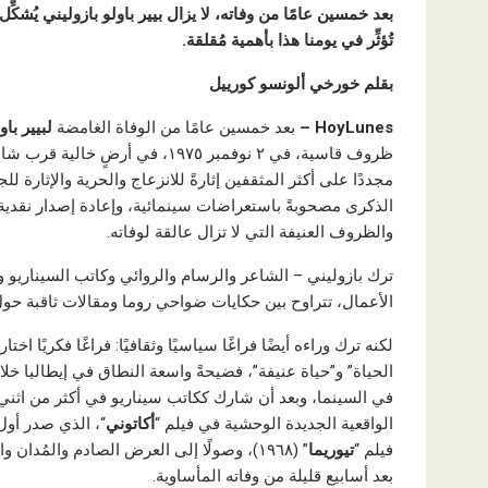
بعد خمسين عامًا من وفاته، لا يزال بيير باولو بازوليني يُشكِّل 
تُؤثِّر في يومنا هذا بأهمية مُقلقة.
بقلم خورخي ألونسو كورييل
HoyLunes –
بعد خمسين عامًا من الوفاة الغامضة
لبيير باو
مجددًا على أكثر المثقفين إثارةً للانزعاج والحرية والإثارة 
الذكرى مصحوبةً باستعراضات سينمائية، وإعادة إصدار نقدية، 
والظروف العنيفة التي لا تزال عالقة لوفاته.
ترك بازوليني – الشاعر والرسام والروائي وكاتب السيناريو
الأعمال، تتراوح بين حكايات ضواحي روما ومقالات ثاقبة حول
لكنه ترك وراءه أيضًا فراغًا سياسيًا وثقافيًا: فراغًا فكريًا اخ
الحياة” و”حياة عنيفة”، فضيحةً واسعة النطاق في إيطاليا خلا
في السينما، وبعد أن شارك ككاتب سيناريو في أكثر من اثني ع
الواقعية الجديدة الوحشية في فيلم “
أكاتوني
فيلم “
تيوريما
” (١٩٦٨)، وصولًا إلى العرض الصادم والمُدان والمتطرف في فيلم “
بعد أسابيع قليلة من وفاته المأساوية.