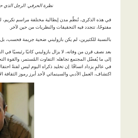
نظرة الحرفي: الرجل الذي حو
في هذه الذكرى، تُنظّم مدن إيطالية مختلفة مراسم تكريم، لكن
مفتوحًا، تتجدد فيه التحقيقات والنظريات من حين لآخر.
بالنسبة للكثيرين، لم يكن بازوليني ضحية جريمة فحسب، بل ضحي
بعد نصف قرن من وفاته، لا يزال بازوليني كاتبًا رئيسيًا في ال
إلى ما يُفضّل المجتمع تجاهله: التفاوت المُستمر، والقوة التح
في عالمٍ يزداد اتساقًا. إن تخليد ذكراه اليوم ليس لفتةً احتف
اكتشاف، العمل الأدبي والسينمائي لأحد أبرز رموز الثقافة ا