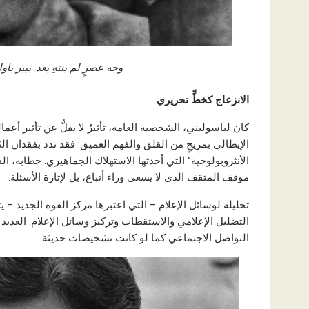
وجه عصرٍ لم ينتهِ بعد: بيير با
الانزعاج كخطٍّ تحريري
كان لباسوليني، الشخصية العامة، تأثيرٌ لا يقلُّ عن تأثير أ
الإيطالي بمزيجٍ من القلق والفهم العميق: فقد ندد بفقدان ال
الأنثروبولوجية” التي أحدثها الاستهلاك الجماهيري. خطابه،
موقف المثقف الذي لا يسعى وراء أتباع، بل لإثارة الأسئلة.
تحليله لوسائل الإعلام – التي اعتبرها مركز القوة الجديد –
التضليل الإعلامي والاستقطاب وتركيز وسائل الإعلام. العدي
التواصل الاجتماعي كما لو كانت تشخيصات حديثة.