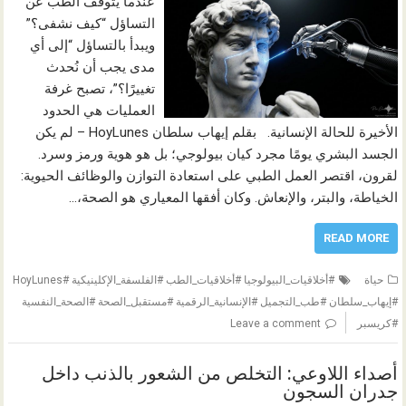
عندما يتوقف الطب عن
التساؤل “كيف نشفى؟”
ويبدأ بالتساؤل “إلى أي
مدى يجب أن نُحدث
تغييرًا؟”، تصبح غرفة
العمليات هي الحدود
الأخيرة للحالة الإنسانية. بقلم إيهاب سلطان HoyLunes – لم يكن
الجسد البشري يومًا مجرد كيان بيولوجي؛ بل هو هوية ورمز وسرد.
لقرون، اقتصر العمل الطبي على استعادة التوازن والوظائف الحيوية:
الخياطة، والبتر، والإنعاش. وكان أفقها المعياري هو الصحة،…
READ MORE
حياة
#أخلاقيات_البيولوجيا #أخلاقيات_الطب #الفلسفة_الإكلينيكية #HoyLunes
#إيهاب_سلطان #طب_التجميل #الإنسانية_الرقمية #مستقبل_الصحة #الصحة_النفسية
#كريسبر
Leave a comment
أصداء اللاوعي: التخلص من الشعور بالذنب داخل
جدران السجون