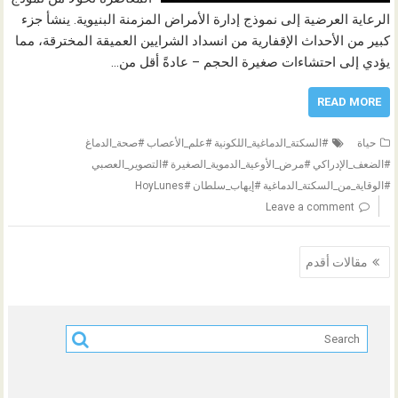
الرعاية العرضية إلى نموذج إدارة الأمراض المزمنة البنيوية. ينشأ جزء
كبير من الأحداث الإقفارية من انسداد الشرايين العميقة المخترقة، مما
يؤدي إلى احتشاءات صغيرة الحجم – عادةً أقل من…
READ MORE
حياة
#السكتة_الدماغية_اللكونية #علم_الأعصاب #صحة_الدماغ
#الضعف_الإدراكي #مرض_الأوعية_الدموية_الصغيرة #التصوير_العصبي
#الوقاية_من_السكتة_الدماغية #إيهاب_سلطان #HoyLunes
Leave a comment
تصفّح
مقالات أقدم
المقالات