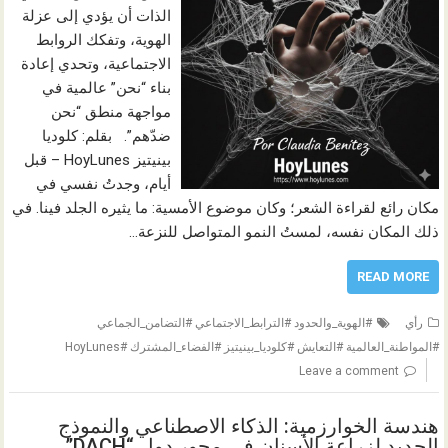
الذات أن يؤدي إلى عزلة
الهوية، وتفكك الروابط
الاجتماعية، وتحدي إعادة
بناء “نحن” عالمية في
مواجهة منطق “نحن
ضدّهم”. بقلم: كلوديا
بينيتيز HoyLunes – قبل
أيام، وجدتُ نفسي في
مكان رائع لقراءة الشعر؛ وكان موضوع الأمسية: ما يثيره الجلد فينا. في
ذلك المكان نفسه، لمستُ النمو المتواصل للنزعة…
READ MORE
رأي
#الهوية_والحدود #الترابط_الاجتماعي #التضامن_الجماعي
#المواطنة_العالمية #التعايش #كلوديا_بينيتيز #الفضاء_المشترك #HoyLunes
Leave a comment
هندسة الخوارزمية: الذكاء الاصطناعي والنموذج
الجديد لزراعة الأسنان في محور دول “DACH”