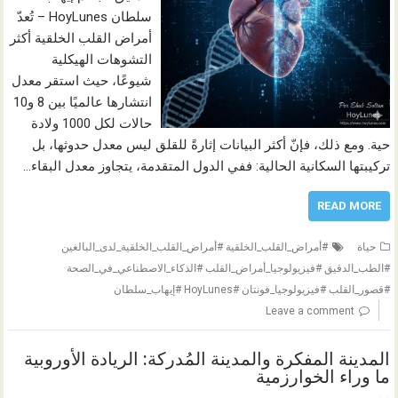
سلطان HoyLunes – تُعدّ
أمراض القلب الخلقية أكثر
التشوهات الهيكلية
شيوعًا، حيث استقر معدل
انتشارها عالميًا بين 8 و10
حالات لكل 1000 ولادة
حية. ومع ذلك، فإنّ أكثر البيانات إثارةً للقلق ليس معدل حدوثها، بل
تركيبتها السكانية الحالية: ففي الدول المتقدمة، يتجاوز معدل البقاء…
READ MORE
حياة
#أمراض_القلب_الخلقية #أمراض_القلب_الخلقية_لدى_البالغين
#الطب_الدقيق #فيزيولوجيا_أمراض_القلب #الذكاء_الاصطناعي_في_الصحة
#قصور_القلب #فيزيولوجيا_فونتان #HoyLunes #إيهاب_سلطان
Leave a comment
المدينة المفكرة والمدينة المُدركة: الريادة الأوروبية
ما وراء الخوارزمية