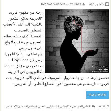
5 أشهر ago
Noticias Valencia - HoyLunes
رحلة من مفهوم فرويد
“الجريمة بدافع الشعور
بالذنب” إلى علم الأعصاب
المتعلق بالصدمات
النفسية: كيف يتطور نظام
السجون من عقاب لا واعٍ
إلى تحول جيني
واجتماعي. بقلم: آنا روزا
رودريغيز HoyLunes –
بعد تخرجي مؤخرًا بشهادة
بكالوريوس في التربية،
تخصص إرشاد، من جامعة زوليا المرموقة في بلدي الأم، فنزويلا، بدت
فرص ممارسة مهنتي محصورة في القطاع الخاص، أو التدريس…
READ MORE
ثقافة
#علم_الجريمة_الإكلينيكي #التحليل_النفسي #إعادة_الاندماج_الاجتماعي