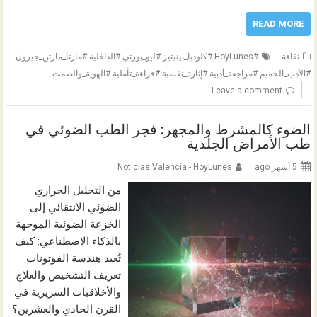
READ MORE
ثقافة
#HoyLunes #كلوديا_بينيتيز #ليو_بورتي #الداخلية #مارتا_مارتن_جيرون
#الأدب_الحميم #مراجعة_أدبية #إثارة_نفسية #قراءة_تأملية #الهوية_والصمت
Leave a comment
الضوء كالمشرط والمجهر: فجر الطب الضوئي في
طب الأمراض الجلدية
5 أشهر ago
Noticias Valencia - HoyLunes
من التحليل الحراري
الضوئي الانتقائي إلى
الخزعة الضوئية الموجهة
بالذكاء الاصطناعي: كيف
تُعيد هندسة الفوتونات
تعريف التشخيص والعلاج
والأخلاقيات السريرية في
القرن الحادي والعشرين؟