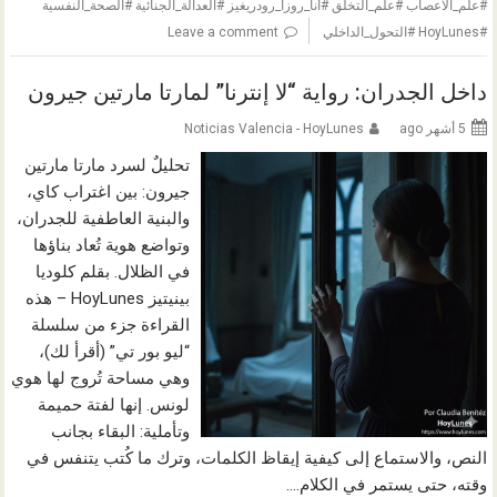
#علم_الأعصاب #علم_التخلق #أنا_روزا_رودريغيز #العدالة_الجنائية #الصحة_النفسية
#HoyLunes #التحول_الداخلي
Leave a comment
داخل الجدران: رواية “لا إنترنا” لمارتا مارتين جيرون
5 أشهر ago
Noticias Valencia - HoyLunes
تحليلٌ لسرد مارتا مارتين
جيرون: بين اغتراب كاي،
والبنية العاطفية للجدران،
وتواضع هوية تُعاد بناؤها
في الظلال. بقلم كلوديا
بينيتيز HoyLunes – هذه
القراءة جزء من سلسلة
“ليو بور تي” (أقرأ لك)،
وهي مساحة تُروج لها هوي
لونس. إنها لفتة حميمة
وتأملية: البقاء بجانب
النص، والاستماع إلى كيفية إيقاظ الكلمات، وترك ما كُتب يتنفس في
وقته، حتى يستمر في الكلام.…