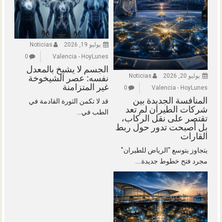
يوليو 19, 2026
Noticias
0
Valencia - HoyLunes
الجسم لا يشيخ بالمعدل
يوليو 20, 2026
Noticias
نفسه: عصر الشيخوخة
غير المتزامنة
0
Valencia - HoyLunes
المنافسة الجديدة بين
قد لا تكمن الثورة القادمة في
شركات الطيران لم تعد
الطب في...
تقتصر على نقل الركاب،
بل أصبحت تدور حول ربط
القارات
يتجاوز يتوسع "الرياض للطيران"
مجرد فتح خطوط جديدة....