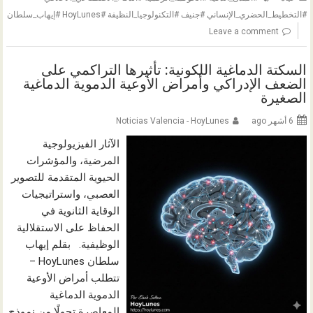
#التخطيط_الحضري_الإنساني #جنيف #التكنولوجيا_النظيفة #HoyLunes #إيهاب_سلطان
Leave a comment
السكتة الدماغية اللكونية: تأثيرها التراكمي على
الضعف الإدراكي وأمراض الأوعية الدموية الدماغية
الصغيرة
6 أشهر ago
Noticias Valencia - HoyLunes
الآثار الفيزيولوجية
المرضية، والمؤشرات
الحيوية المتقدمة للتصوير
العصبي، واستراتيجيات
الوقاية الثانوية في
الحفاظ على الاستقلالية
الوظيفية. بقلم إيهاب
سلطان HoyLunes –
تتطلب أمراض الأوعية
الدموية الدماغية
المعاصرة تحولًا من نموذج