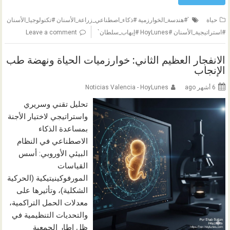
حياة
`#هندسة_الخوارزمية #ذكاء_اصطناعي_زراعة_الأسنان #تكنولوجيا_الأسنان
#استراتيجية_الأسنان #HoyLunes #إيهاب_سلطان`
Leave a comment
الانفجار العظيم الثاني: خوارزميات الحياة ونهضة طب
الإنجاب
6 أشهر ago
Noticias Valencia - HoyLunes
تحليل تقني وسريري
واستراتيجي لاختيار الأجنة
بمساعدة الذكاء
الاصطناعي في النظام
البيئي الأوروبي: أسس
القياسات
المورفوكينيتيكية (الحركية
الشكلية)، وتأثيرها على
معدلات الحمل التراكمية،
والتحديات التنظيمية في
ظل إطار الجمعية