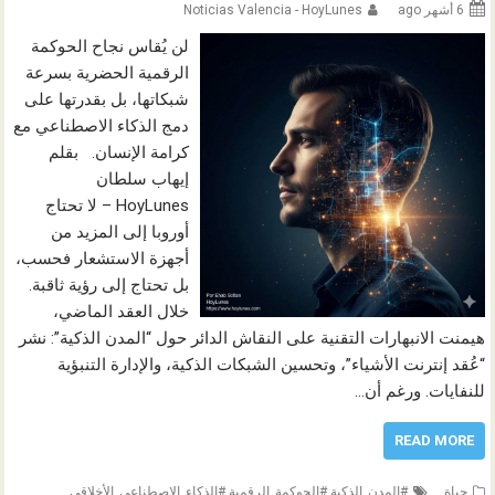
6 أشهر ago
Noticias Valencia - HoyLunes
لن يُقاس نجاح الحوكمة
الرقمية الحضرية بسرعة
شبكاتها، بل بقدرتها على
دمج الذكاء الاصطناعي مع
كرامة الإنسان. بقلم
إيهاب سلطان
HoyLunes – لا تحتاج
أوروبا إلى المزيد من
أجهزة الاستشعار فحسب،
بل تحتاج إلى رؤية ثاقبة.
خلال العقد الماضي،
هيمنت الانبهارات التقنية على النقاش الدائر حول “المدن الذكية”: نشر
“عُقد إنترنت الأشياء”، وتحسين الشبكات الذكية، والإدارة التنبؤية
للنفايات. ورغم أن…
READ MORE
حياة
#المدن_الذكية #الحوكمة_الرقمية #الذكاء_الاصطناعي_الأخلاقي