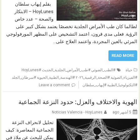
بقلم إيهاب سلطان
HoyLunes – الابتكار
والصحة – عدد خاص
لطالما كان طب الأمراض الجلدية تخصصًا يعتمد بشكل كبير على
الرؤية. فعلى مدى قرون، اعتمد التشخيص على المظهر المورفولوجي
المرئي بالعين المجردة، واعتمد العلاج على…
READ MORE
حياة
#الطب_الضوئي #طب_الأمراض_الجلدية_الحديث #HoyLunes
#الفيزياء_الضوئية #الصحة_الرقمية_٢٠٢٦ #الهندسة_الطبية_الحيوية #سرطان_الجلد
#التكنولوجيا_الطبية #إيهاب_سلطان
Leave a comment
الهوية والاختلاف والعزل: حدود النزعة الجماعية
5 أشهر ago
Noticias Valencia - HoyLunes
تحليل لانحراف النزعة
الجماعية المعاصرة: كيف
يمكن للبحث عن ملاذ في