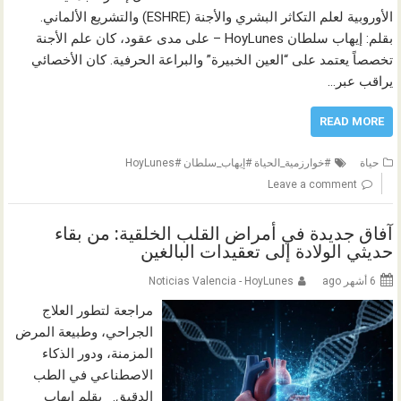
الأوروبية لعلم التكاثر البشري والأجنة (ESHRE) والتشريع الألماني.
بقلم: إيهاب سلطان HoyLunes – على مدى عقود، كان علم الأجنة
تخصصاً يعتمد على “العين الخبيرة” والبراعة الحرفية. كان الأخصائي
يراقب عبر…
READ MORE
حياة
#خوارزمية_الحياة #إيهاب_سلطان #HoyLunes
Leave a comment
آفاق جديدة في أمراض القلب الخلقية: من بقاء
حديثي الولادة إلى تعقيدات البالغين
6 أشهر ago
Noticias Valencia - HoyLunes
مراجعة لتطور العلاج
الجراحي، وطبيعة المرض
المزمنة، ودور الذكاء
الاصطناعي في الطب
الدقيق. بقلم إيهاب