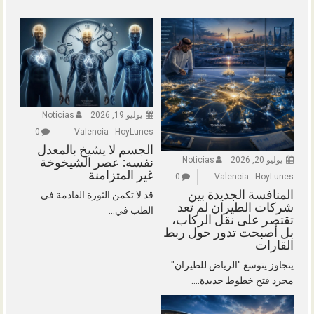
يوليو 19, 2026
Noticias
0
Valencia - HoyLunes
الجسم لا يشيخ بالمعدل
يوليو 20, 2026
Noticias
نفسه: عصر الشيخوخة
غير المتزامنة
0
Valencia - HoyLunes
المنافسة الجديدة بين
قد لا تكمن الثورة القادمة في
شركات الطيران لم تعد
الطب في...
تقتصر على نقل الركاب،
بل أصبحت تدور حول ربط
القارات
يتجاوز يتوسع "الرياض للطيران"
مجرد فتح خطوط جديدة....