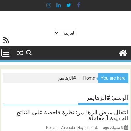
Ski
t
conten
اختر
خلاصة SS
لغة
You are here
Home
#الزهايمر
الوسم:
#الزهايمر
انتقال مرض الزهايمر: نظرة فاحصة على النتائج
الجديدة المفاجئة
3 سنوات ago
Noticias Valencia - HoyLunes