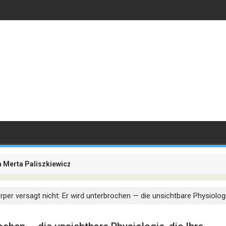
a Merta Paliszkiewicz
ellschaften besteht nicht mehr darin, Passagiere zu transportieren
örper versagt nicht: Er wird unterbrochen — die unsichtbare Physiologi