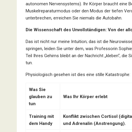
autonomen Nervensystems). Ihr Körper braucht eine 
Muskelreparaturmodus oder den Modus der tiefen Verd
unterbrechen, erreichen Sie niemals die Autobahn.
Die Wissenschaft des Unvollständigen: Von der all
Das ist nicht nur meine Intuition; das ist die Neurow
springen, leiden Sie unter dem, was Professorin Sophi
Teil Ihres Gehirns bleibt an der Nachricht „kleben“, di
tun.
Physiologisch gesehen ist dies eine stille Katastrophe:
Was Sie
glauben zu
Was Ihr Körper erlebt
tun
Training mit
Konflikt zwischen Cortisol (digita
dem Handy
und Adrenalin (Anstrengung).