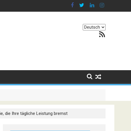
Sprache
RSS-Feed
auswählen
. Er besteht darin, Kontinente zu verbinden
e, die Ihre tägliche Leistung bremst