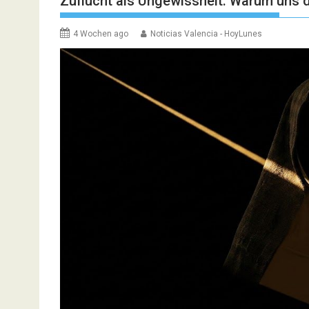
Zuflucht als Ungewissheit: Warum uns d
4 Wochen ago
Noticias Valencia - HoyLunes