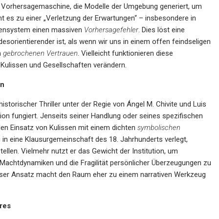
te Vorhersagemaschine, die Modelle der Umgebung generiert, um
 es zu einer „Verletzung der Erwartungen“ – insbesondere in
rvensystem einen massiven
Vorhersagefehler
. Dies löst eine
orientierender ist, als wenn wir uns in einem offen feindseligen
m
gebrochenen Vertrauen
. Vielleicht funktionieren diese
 Kulissen und Gesellschaften verändern.
on
n historischer Thriller unter der Regie von Ángel M. Chivite und Luis
tion fungiert. Jenseits seiner Handlung oder seines spezifischen
 den Einsatz von Kulissen mit einem dichten
symbolischen
 in eine Klausurgemeinschaft des 18. Jahrhunderts verlegt,
tellen. Vielmehr nutzt er das Gewicht der Institution, um
ne Machtdynamiken und die Fragilität persönlicher Überzeugungen zu
eser Ansatz macht den Raum eher zu einem narrativen Werkzeug
res