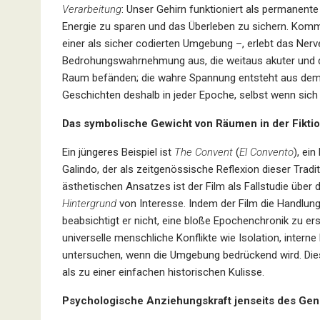
Verarbeitung
: Unser Gehirn funktioniert als permanen
Energie zu sparen und das Überleben zu sichern. Kommt
einer als sicher codierten Umgebung –, erlebt das Ne
Bedrohungswahrnehmung aus, die weitaus akuter und des
Raum befänden; die wahre Spannung entsteht aus de
Geschichten deshalb in jeder Epoche, selbst wenn sich
Das symbolische Gewicht von Räumen in der Fikti
Ein jüngeres Beispiel ist
The Convent
(
El Convento
), ei
Galindo, der als zeitgenössische Reflexion dieser Tradi
ästhetischen Ansatzes ist der Film als Fallstudie über
Hintergrund
von Interesse. Indem der Film die Handlung
beabsichtigt er nicht, eine bloße Epochenchronik zu ers
universelle menschliche Konflikte wie Isolation, inter
untersuchen, wenn die Umgebung bedrückend wird. Di
als zu einer einfachen historischen Kulisse.
Psychologische Anziehungskraft jenseits des Gen