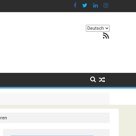
Sprache
RSS-Feed
auswählen
. Er besteht darin, Kontinente zu verbinden
eren