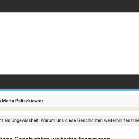
a Merta Paliszkiewicz
ellschaften besteht nicht mehr darin, Passagiere zu transportieren
ht als Ungewissheit: Warum uns diese Geschichten weiterhin faszini