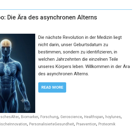
po: Die Ära des asynchronen Alterns
Die nächste Revolution in der Medizin liegt
nicht darin, unser Geburtsdatum zu
bestimmen, sondern zu identifizieren, in
welchen Jahrzehnten die einzelnen Teile
unseres Körpers leben. Willkommen in der Ära
des asynchronen Alterns.
READ MORE
,
,
,
,
,
,
ischesAlter
Biomarker
Forschung
Geroscience
Healthspan
hoylunes
,
,
,
ischeInnovation
PersonalisierteGesundheit
Praevention
Proteomik