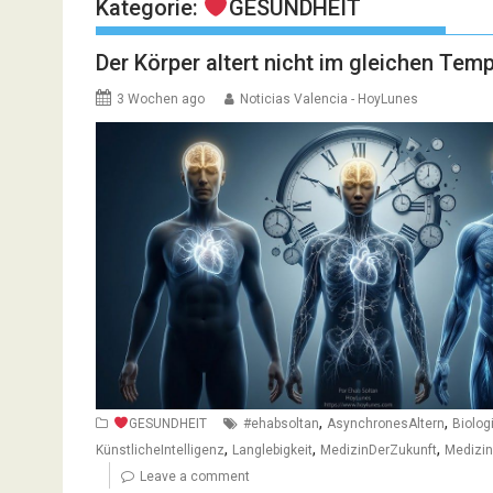
Kategorie:
GESUNDHEIT
Der Körper altert nicht im gleichen Tem
3 Wochen ago
Noticias Valencia - HoyLunes
,
,
GESUNDHEIT
#ehabsoltan
AsynchronesAltern
Biolog
,
,
,
KünstlicheIntelligenz
Langlebigkeit
MedizinDerZukunft
Medizin
Leave a comment