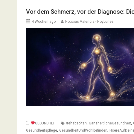
Vor dem Schmerz, vor der Diagnose: Di
4 Wochen ago
Noticias Valencia - HoyLunes
,
,
GESUNDHEIT
#ehabsoltan
GanzheitlicheGesundheit
,
,
Gesundheitspflege
GesundheitUndWohlbefinden
HoereAufDein