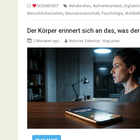
,
,
GESUNDHEIT
#ehabsoltan
Aufmerksamkeit
Digitale
,
,
,
MenschlichesGehirn
Neurowissenschaft
Psychologie
Wohlbef
Der Körper erinnert sich an das, was d
2 Monaten ago
Noticias Valencia - HoyLunes