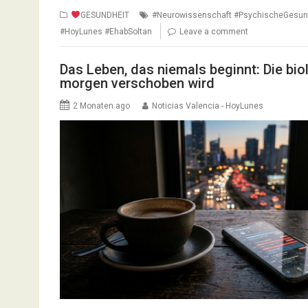
GESUNDHEIT
#Neurowissenschaft #PsychischeGesund
#HoyLunes #EhabSoltan
Leave a comment
Das Leben, das niemals beginnt: Die bi
morgen verschoben wird
2 Monaten ago
Noticias Valencia - HoyLunes