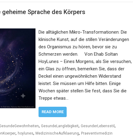
e geheime Sprache des Körpers
Die alltäglichen Mikro-Transformationen: Die
klinische Kunst, auf die stillen Veränderungen
des Organismus zu hören, bevor sie zu
Schmerzen werden. Von Ehab Soltan
HoyLunes – Eines Morgens, als Sie versuchen,
ein Glas zu öffnen, bemerken Sie, dass der
Deckel einen ungewöhnlichen Widerstand
leistet. Sie müssen um Hilfe bitten. Einige
Wochen später stellen Sie fest, dass Sie die
Treppe etwas…
READ MORE
,
,
,
GesundeGewohnheiten
GesundeLanglebigkeit
GesunderLebensstil
,
,
,
enKoerper
hoylunes
MedizinischeAufklaerung
Praeventivmedizin