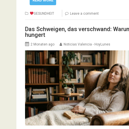
READ MORE
GESUNDHEIT
Leave a comment
Das Schweigen, das verschwand: Warum 
hungert
2 Monaten ago
Noticias Valencia - HoyLunes