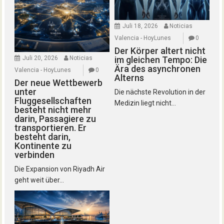
Juli 18, 2026
Noticias
Valencia - HoyLunes
0
Der Körper altert nicht
Juli 20, 2026
Noticias
im gleichen Tempo: Die
Ära des asynchronen
Valencia - HoyLunes
0
Alterns
Der neue Wettbewerb
unter
Die nächste Revolution in der
Fluggesellschaften
Medizin liegt nicht...
besteht nicht mehr
darin, Passagiere zu
transportieren. Er
besteht darin,
Kontinente zu
verbinden
Die Expansion von Riyadh Air
geht weit über...