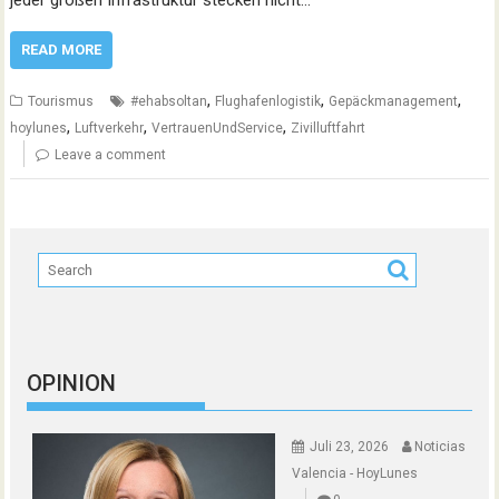
jeder großen Infrastruktur stecken nicht…
READ MORE
,
,
,
Tourismus
#ehabsoltan
Flughafenlogistik
Gepäckmanagement
,
,
,
hoylunes
Luftverkehr
VertrauenUndService
Zivilluftfahrt
Leave a comment
OPINION
Juli 23, 2026
Noticias
Valencia - HoyLunes