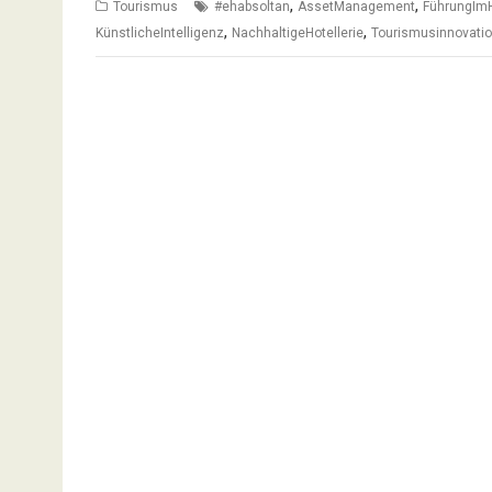
,
,
Tourismus
#ehabsoltan
AssetManagement
FührungIm
,
,
KünstlicheIntelligenz
NachhaltigeHotellerie
Tourismusinnovati