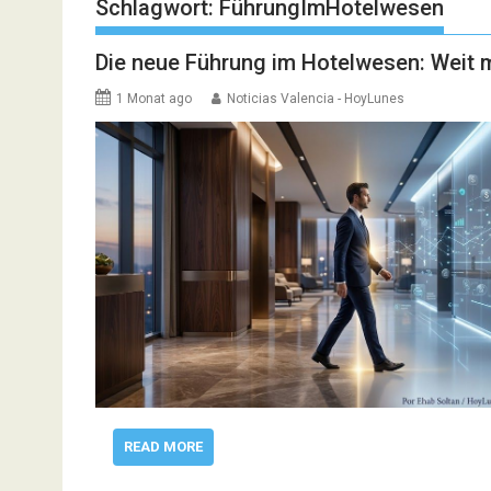
Schlagwort:
FührungImHotelwesen
Die neue Führung im Hotelwesen: Weit m
1 Monat ago
Noticias Valencia - HoyLunes
READ MORE