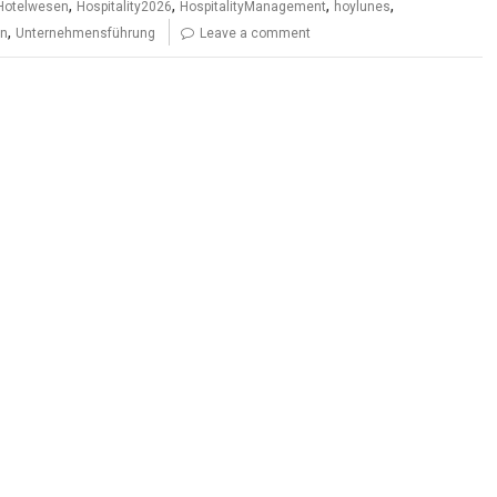
,
,
,
,
Hotelwesen
Hospitality2026
HospitalityManagement
hoylunes
,
on
Unternehmensführung
Leave a comment