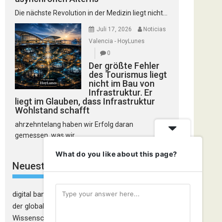
Die nächste Revolution in der Medizin liegt nicht...
Juli 17, 2026
Noticias
Valencia - HoyLunes
0
Der größte Fehler
des Tourismus liegt
nicht im Bau von
Infrastruktur. Er
liegt im Glauben, dass Infrastruktur
Wohlstand schafft
ahrzehntelang haben wir Erfolg daran
gemessen, was wir...
What do you like about this page?
Neueste Kommentare
digital banking
zu
Die Glaubwürdigkeitskrise in
der globalen Kosmetikindustrie: Wenn
Wissenschaft nicht mehr ausreicht, um den