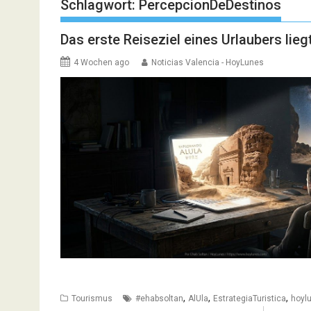
Schlagwort:
PercepcionDeDestinos
Das erste Reiseziel eines Urlaubers lieg
4 Wochen ago
Noticias Valencia - HoyLunes
,
,
,
Tourismus
#ehabsoltan
AlUla
EstrategiaTuristica
hoyl