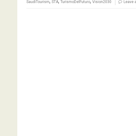
,
,
,
SaudiTourism
STA
TurismoDelFuturo
Vision2030
Leave 