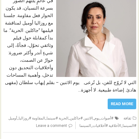
في عالمٍ يلتهم الصور
بسرعة النسيان، قد يكون
الحوار فعل مقاومة. جلسنا
مع روزاليا أوميل لمناقشة
فيلمها “جاكلين. الحرية”. ما
بدأ كمقابلة حول فيلم
وثائقي تحوّل، فجأةً، إلى
شيءٍ أندر وأكثر ضرورة:
حوارٌ عن الصمت،
وأخلاقيات التحديق دون
تدخل، وأهمية المساحات
التي لا تُروّج للفن، بل تُرعى. يوم الاثنين – بقلم إيهاب سلطان (مقهى
هادئ. إضاءة طبيعية. لا أجهزة…
READ MORE
ثقافة
#أصوات_يوم_الاثنين #جاكلين_الحرية #سينما_المقاومة #روزاليا_أوميل
#السينما_الأخلاقية #أخلاقيات_السينما
Leave a comment