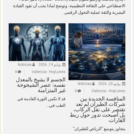
الاصطناعي على الثقافة التنظيمية، وتوضح لماذا يجب أن تقود القيادة
البشرية والثقة عملية التحول الرقمي.
يوليو 19, 2026
Noticias
0
Valencia - HoyLunes
الجسم لا يشيخ بالمعدل
يوليو 20, 2026
Noticias
نفسه: عصر الشيخوخة
غير المتزامنة
0
Valencia - HoyLunes
المنافسة الجديدة بين
قد لا تكمن الثورة القادمة في
شركات الطيران لم تعد
الطب في...
تقتصر على نقل الركاب،
بل أصبحت تدور حول ربط
القارات
يتجاوز يتوسع "الرياض للطيران"