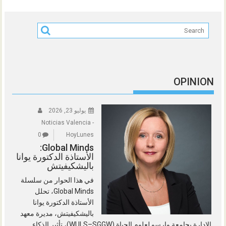
OPINION
يوليو 23, 2026
Noticias Valencia -
0
HoyLunes
Global Minds:
الأستاذة الدكتورة يوانا
باليشكيفيتش
في هذا الحوار من سلسلة
Global Minds، تحلل
الأستاذة الدكتورة يوانا
باليشكيفيتش، مديرة معهد
الإدارة بجامعة وارسو لعلوم الحياة (WULS–SGGW)، تأثير الذكاء