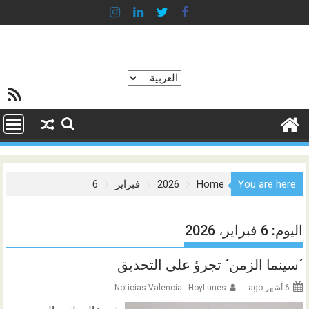
Ski
t
conten
اختر
خلاصة SS
لغة
You are here
Home
2026
فبراير
6
اليوم:
6 فبراير، 2026
´سينما الزمن´ تجرؤ على التحديق
6 أشهر ago
Noticias Valencia - HoyLunes