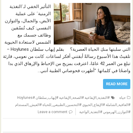
التأثير الخفي لـ´التغذية
الزمنية´ على عملية
الأيض، والجمال، والتوازن
النفسي: كيف تُنسّقين
وظائف جسمك مع
الشمس لاستعادة الحيوية
التي سلبتها منكِ الحياة العصرية؟ بقلم إيهاب سلطان Hoylunes –
تلقيتُ هذا الأسبوع رسالةً أبقتني أفكر لساعات. كانت من نعومي، قارئة
تبلغ من العمر 42 عامًا، اعترفت بمزيج من الإحباط والإرهاق الذي بدا
واضحًا في كلماتها: “أظهرت فحوصاتي الطبية أنني…
READ MORE
حياة
#التغذية_الإيقاعية #الصحة_الإيقاعية #إيهاب_سلطان #Hoylunes
#العافية_الشاملة #الإيقاع_الحيوي #التحسين_الطبيعي_للحياة #العيش_المستدام
#التوازن_الهرموني #التغذية_الواعية
Leave a comment