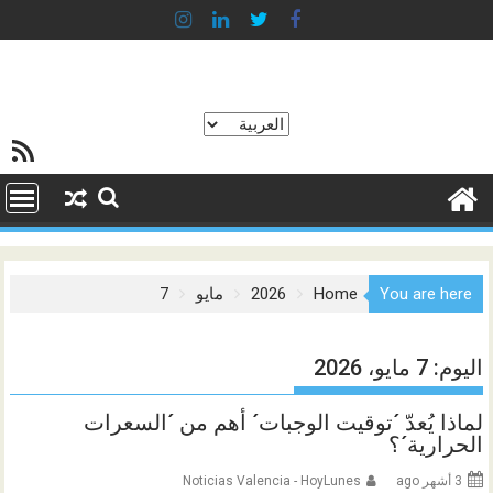
Ski
t
conten
اختر
خلاصة SS
لغة
You are here
Home
2026
مايو
7
اليوم:
7 مايو، 2026
لماذا يُعدّ ´توقيت الوجبات´ أهم من ´السعرات
الحرارية´؟
3 أشهر ago
Noticias Valencia - HoyLunes