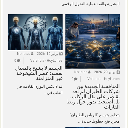
البشرية والثقة عملية التحول الرقمي.
يوليو 19, 2026
Noticias
0
Valencia - HoyLunes
الجسم لا يشيخ بالمعدل
يوليو 20, 2026
Noticias
نفسه: عصر الشيخوخة
غير المتزامنة
0
Valencia - HoyLunes
المنافسة الجديدة بين
قد لا تكمن الثورة القادمة في
شركات الطيران لم تعد
الطب في...
تقتصر على نقل الركاب،
بل أصبحت تدور حول ربط
القارات
يتجاوز يتوسع "الرياض للطيران"
مجرد فتح خطوط جديدة....