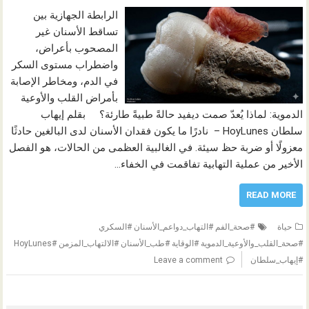
الرابطة الجهازية بين
تساقط الأسنان غير
المصحوب بأعراض،
واضطراب مستوى السكر
في الدم، ومخاطر الإصابة
بأمراض القلب والأوعية
الدموية: لماذا يُعدّ صمت ديفيد حالةً طبيةً طارئة؟ بقلم إيهاب
سلطان HoyLunes – نادرًا ما يكون فقدان الأسنان لدى البالغين حادثًا
معزولًا أو ضربة حظ سيئة. في الغالبية العظمى من الحالات، هو الفصل
الأخير من عملية التهابية تفاقمت في الخفاء…
READ MORE
حياة
#صحة_الفم #التهاب_دواعم_الأسنان #السكري
#صحة_القلب_والأوعية_الدموية #الوقاية #طب_الأسنان #الالتهاب_المزمن #HoyLunes
#إيهاب_سلطان
Leave a comment