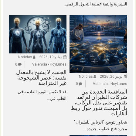
البشرية والثقة عملية التحول الرقمي.
يوليو 19, 2026
Noticias
0
Valencia - HoyLunes
الجسم لا يشيخ بالمعدل
يوليو 20, 2026
Noticias
نفسه: عصر الشيخوخة
غير المتزامنة
0
Valencia - HoyLunes
المنافسة الجديدة بين
قد لا تكمن الثورة القادمة في
شركات الطيران لم تعد
الطب في...
تقتصر على نقل الركاب،
بل أصبحت تدور حول ربط
القارات
يتجاوز يتوسع "الرياض للطيران"
مجرد فتح خطوط جديدة....