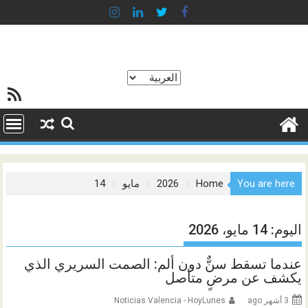
Ski
t
conten
اختر
خلاصة SS
لغة
You are here
Home
2026
مايو
14
اليوم:
14 مايو، 2026
عندما تسقط سنٌّ دون ألم: الصمت السريري الذي
يكشف عن مرضٍ متأصل
3 أشهر ago
Noticias Valencia - HoyLunes