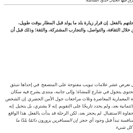
رق فيها الخيال حدود الشاشة.
هم بالفعل. إن قرار زيارة بلد ما يولد قبل المطار بوقت طويل،
ن خلال الثقافة، والتواصل، والتجارب المشتركة، والثقة؛ وذلك قبل أن
عرض عشر علامات تبويب مفتوحة على المتصفح. في إحداها تنبثق
محتوى يتجول في شارع للمشاة؛ وإلى جانبه، منتدى يشرح فيه سكان
ة المعمارية المعاصرة وثلاث مراجعات حول الأمن الحضري. إن الشخص
مانية بعد، ولم يحدد تاريخًا على التقويم. إنه لا يشتري، بل يتخيل. إنه
اوة الاستقبال. لم يحجز بعد، لكن الرحلة قد بدأت بالفعل. هذا الواقع
منافسة تبدأ قبل وجود أي حجز.
إن المسافرين يزورون دائمًا بلدًا ما
ق كل شيء.