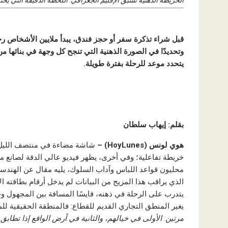
الخريطة الذهنية تسبق الإقليم الجغرافي: اللحظة الدقيقة التي يخت
قبل شراء تذكرة سفر أو حجز فندق، يبدأ ملايين الأشخاص رحلت
وتحديدًا في الصورة الذهنية التي تنجح كل وجهة في بنائها م
يتحدد موعد للرحلة بفترة طويلة.
بقلم: إيهاب سلطان
هوي لونس (HoyLunes) –
شاشة مضاءة في منتصف الليل ت
خريطة تفاعلية؛ وفي أخرى، يظهر فيديو عالي الدقة لصانع 
محليون قواعد اللباس وآداب السلوك، يليه مقال عن الهندس
الذي يراقب هذا المزيج من البيانات لم يدخل أرقام بطاقته الائت
يتدرب على الرحلة في ذهنه، قايسًا المسافة بين المجهول وحف
يغير المنطق التجاري القديم للقطاع: فالمنطقة الحقيقية لل
مرتين: الأولى في خيالهم، والثانية في أرض الواقع إذا تطاب