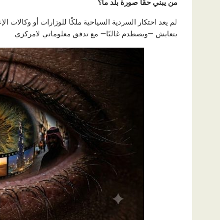
من يبني حقًا صورة بلد ما؟
لم يعد احتكار السردية السياحية ملكًا للوزارات أو وكالات ا
يتعايش —ويصطدم غالبًا— مع تدفق معلوماتي لامركزي.