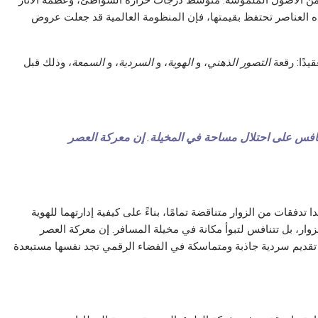
ة من الأصول الملموسة: متوسط درجات حرارة الشواطئ، وعظمة الآثار
هذه العناصر تحتفظ بقيمتها، فإن المنظومة العالمية قد جعلت عروض
دًا: رقعة
التصور الذهني
، و
الهوية
، و
السردية
، و
السمعة
، وذلك قبل
نافس على احتلال مساحة في المخيلة. إن معركة العصر
 تدفقات من الزوار متناقضة تمامًا، بناءً على كيفية إدارتهما للهوية
وار، بل تتنافس لتبوأ مكانة في مخيلة المسافر. إن معركة العصر
تقديم سردية جاذبة ومتماسكة في الفضاء الرقمي تجد نفسها مستبعدة