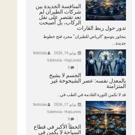
المنافسة الجديدة بين
شركات الطيران لم
تعد تقتصر على نقل
الركاب، بل أصبحت
تدور حول ربط القارات
يتجاوز يتوسع "الرياض للطيران" مجرد فتح خطوط
جديدة....
يوليو 19, 2026
Noticias
Valencia - HoyLunes
0
الجسم لا يشيخ
بالمعدل نفسه: عصر الشيخوخة غير
المتزامنة
قد لا تكمن الثورة القادمة في الطب في...
يوليو 17, 2026
Noticias
Valencia - HoyLunes
0
الخطأ الأكبر في قطاع
السياحة لا يكمن في