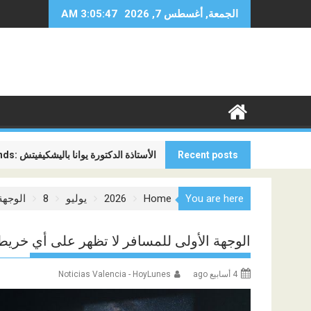
Ski
الجمعة, أغسطس 7, 2026
3:05:49 AM
t
conten
Recent posts
Global Minds: الأستاذة الدكتورة يوانا باليشكيفيتش
المنافسة الجديدة بين شركات الطيران ل
You are here
Home
2026
يوليو
8
الوجهة
الوجهة الأولى للمسافر لا تظهر على أي خريط
4 أسابيع ago
Noticias Valencia - HoyLunes