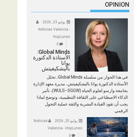
OPINION
يوليو 23, 2026
Noticias Valencia -
HoyLunes
0
Global Minds:
الأستاذة الدكتورة
يوانا
باليشكيفيتش
في هذا الحوار من سلسلة Global Minds، تحلل
الأستاذة الدكتورة يوانا باليشكيفيتش، مديرة معهد الإدارة
بجامعة وارسو لعلوم الحياة (WULS–SGGW)، تأثير
الذكاء الاصطناعي على الثقافة التنظيمية، وتوضح لماذا
يجب أن تقود القيادة البشرية والثقة عملية التحول
الرقمي.
يوليو 20, 2026
Noticias
Valencia - HoyLunes
0