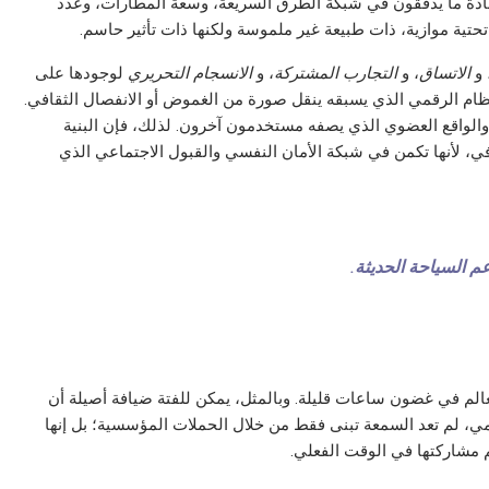
 عادة ما يدققون في شبكة الطرق السريعة، وسعة المطارات، وعدد
تحتية موازية، ذات طبيعة غير ملموسة ولكنها ذات تأثير حاسم.
 و
الاتساق
، و
التجارب المشتركة
، و
الانسجام التحريري
لوجودها على
لنظام الرقمي الذي يسبقه ينقل صورة من الغموض أو الانفصال الثقافي.
الواقع العضوي الذي يصفه مستخدمون آخرون. لذلك، فإن البنية
رافي، لأنها تكمن في شبكة الأمان النفسي والقبول الاجتماعي الذي
عم السياحة الحديثة.
عالم في غضون ساعات قليلة. وبالمثل، يمكن للفتة ضيافة أصيلة أن
ي، لم تعد السمعة تبنى فقط من خلال الحملات المؤسسية؛ بل إنها
م مشاركتها في الوقت الفعلي.