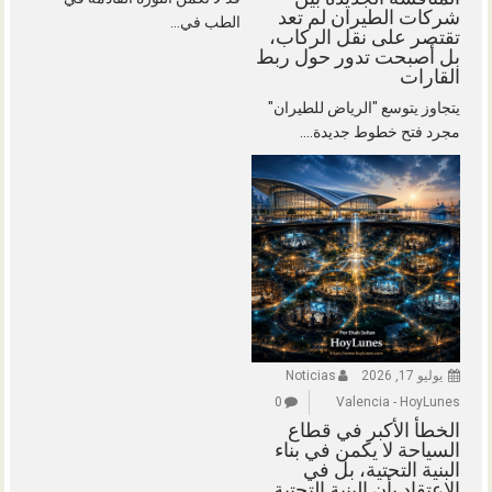
شركات الطيران لم تعد
الطب في...
تقتصر على نقل الركاب،
بل أصبحت تدور حول ربط
القارات
يتجاوز يتوسع "الرياض للطيران"
مجرد فتح خطوط جديدة....
يوليو 17, 2026
Noticias
0
Valencia - HoyLunes
الخطأ الأكبر في قطاع
السياحة لا يكمن في بناء
البنية التحتية، بل في
الاعتقاد بأن البنية التحتية