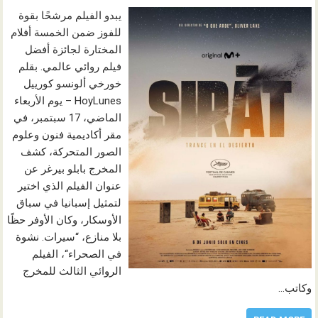
يبدو الفيلم مرشحًا بقوة
للفوز ضمن الخمسة أفلام
المختارة لجائزة أفضل
فيلم روائي عالمي. بقلم
خورخي ألونسو كورييل
HoyLunes – يوم الأربعاء
الماضي، 17 سبتمبر، في
مقر أكاديمية فنون وعلوم
الصور المتحركة، كشف
المخرج بابلو بيرغر عن
عنوان الفيلم الذي اختير
لتمثيل إسبانيا في سباق
الأوسكار، وكان الأوفر حظًا
بلا منازع، “سيرات. نشوة
في الصحراء“، الفيلم
الروائي الثالث للمخرج
وكاتب…