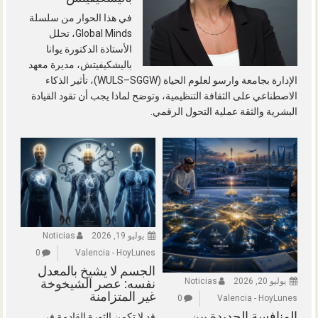
في هذا الحوار من سلسلة
Global Minds، تحلل
الأستاذة الدكتورة يوانا
باليشكيفيتش، مديرة معهد
الإدارة بجامعة وارسو لعلوم الحياة (WULS–SGGW)، تأثير الذكاء
الاصطناعي على الثقافة التنظيمية، وتوضح لماذا يجب أن تقود القيادة
البشرية والثقة عملية التحول الرقمي.
يوليو 19, 2026
Noticias
0
Valencia - HoyLunes
الجسم لا يشيخ بالمعدل
يوليو 20, 2026
Noticias
نفسه: عصر الشيخوخة
غير المتزامنة
0
Valencia - HoyLunes
المنافسة الجديدة بين
قد لا تكمن الثورة القادمة في