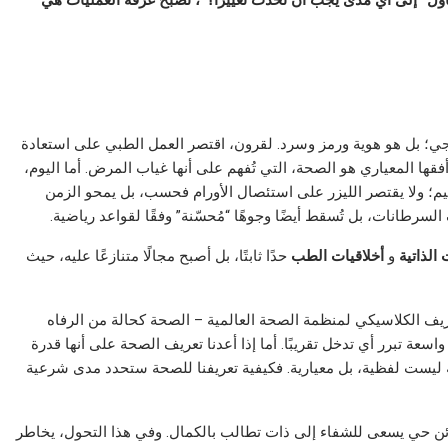
ل “إلى أي مدى يجب أن نُحدث تغييرًا؟”، تصبح غرفة العمليات هي
جي؛ بل هو هوية ورمز وسرد. لقرون، اقتصر العمل الطبي على استعادة
أفقها المعياري هو الصحة، التي تُفهم على أنها غياب المرض. أما اليوم،
يم؛ ولا يقتصر الليزر على استئصال الأورام فحسب، بل يمحو الزمن
سرطانات، بل تُسقط أيضًا وجوهًا “مُحسّنة” وفقًا لقواعد رياضية.
 الذاتية
و
أخلاقيات الطب
حدًا ثابتًا، بل أصبح مجالًا متنازعًا عليه، حيث
ريف الكلاسيكي لمنظمة الصحة العالمية – الصحة كحالة من الرفاه
ة تبرر أي تدخل تقريبًا. أما إذا أعدنا تعريف الصحة على أنها قدرة
لة ليست لفظية، بل معيارية. فكيفية تعريفنا للصحة ستحدد مدى شرعية
كائن حي يسعى للشفاء إلى ذات تطالب بالكمال. وفي هذا التحول، يخاطر