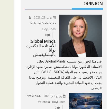
OPINION
يوليو 23, 2026
Noticias Valencia -
HoyLunes
0
Global Minds:
الأستاذة الدكتورة
يوانا
باليشكيفيتش
في هذا الحوار من سلسلة Global Minds، تحلل
الأستاذة الدكتورة يوانا باليشكيفيتش، مديرة معهد الإدارة
بجامعة وارسو لعلوم الحياة (WULS–SGGW)، تأثير
الذكاء الاصطناعي على الثقافة التنظيمية، وتوضح لماذا
يجب أن تقود القيادة البشرية والثقة عملية التحول
الرقمي.
يوليو 20, 2026
Noticias
Valencia - HoyLunes
0