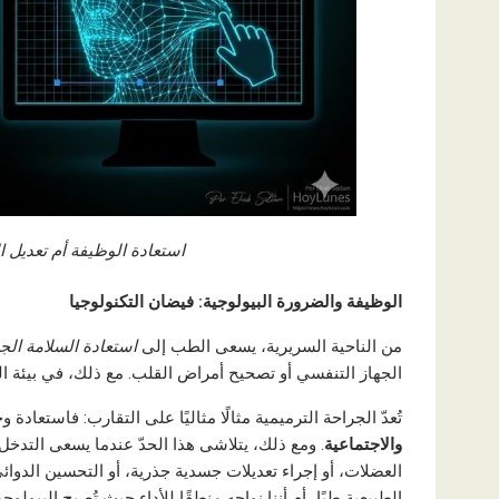
استعادة الوظيفة أم تعديل ا
الوظيفة والضرورة البيولوجية: فيضان التكنولوجيا
من الناحية السريرية، يسعى الطب إلى
استعادة السلامة الج
الجهاز التنفسي أو تصحيح أمراض القلب. مع ذلك، في بيئة الج
تُعدّ الجراحة الترميمية مثالًا مثاليًا على التقارب: فاستعا
والاجتماعية
. ومع ذلك، يتلاشى هذا الحدّ عندما يسعى التدخل
العضلات، أو إجراء تعديلات جسدية جذرية، أو التحسين الدوائي 
الطبيعية طبًا، أم أننا نواجه منطقًا للأداء حيث تُصبح البيولو