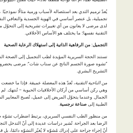
يُعدّ ترميم الثدي بعد استئصاله لأسباب ورمية مثالًا نموذجيًا
تجميلية، بل عنصر أساسي في الهوية الجسدية والتعافي النف
لدى مرضى لا يعانون من أي تغييرات تشريحية إلى التحوّل من 
التقنية نفسها؛ ما يختلف هو الأساس الأخلاقي.
التجميل: من الرفاهية الذاتية إلى استهلاك الرعاية الصحية
تستند الحجة السريرية المؤيدة لطب التجميل إلى الصحة النف
“تشوه صورة الجسم الناتج عن سناب شات”: مرضى يحضرون 
التشريح البشري.
من الناحية التقنية
، تُعدّ هذه المعضلة عميقة. فإذا ما خضعت 
وهي ركن أساسي من أركان الأخلاقيات الحيوية – تُنتهك. لم
الجمال. وعندما يتحوّل المريض إلى عميل، تُصبح المعايير ا
الطبية إلى
صناعة نرجسية
.
من منظور الطب النفسي السريري، يرتبط اضطراب تشوّه صو
الرضا بعد الجراحة. تُشير دراسات عديدة إلى أنّ التدخل الت
أنّ إجراء جراحة على إدراك مُشوّه لا يُغيّر التشوّه دائمًا، بل ق