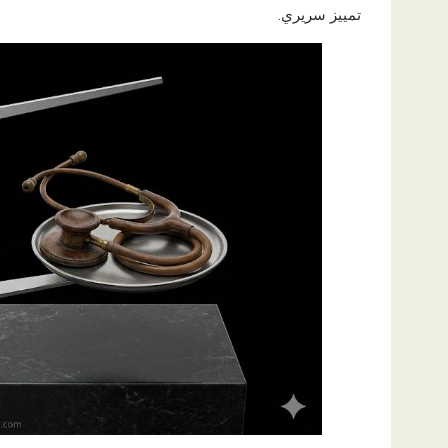
تمييز سريري.