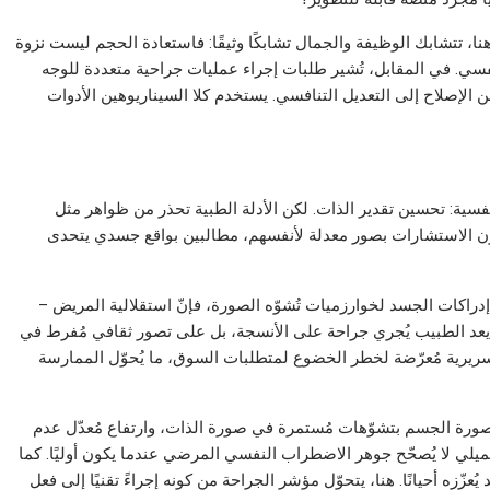
. هنا، تتشابك الوظيفة والجمال تشابكًا وثيقًا: فاستعادة الحجم ليست نزوة
سي. في المقابل، تُشير طلبات إجراء عمليات جراحية متعددة للوجه
الإصلاح إلى التعديل التنافسي. يستخدم كلا السيناريوهين الأدوات
سية: تحسين تقدير الذات. لكن الأدلة الطبية تحذر من ظواهر مثل
الاستشارات بصور معدلة لأنفسهم، مطالبين بواقع جسدي يتحدى
إدراكات الجسد لخوارزميات تُشوّه الصورة، فإنّ استقلالية المريض –
 يعد الطبيب يُجري جراحة على الأنسجة، بل على تصور ثقافي مُفرط في
لسريرية مُعرّضة لخطر الخضوع لمتطلبات السوق، ما يُحوّل الممارسة
رة الجسم بتشوّهات مُستمرة في صورة الذات، وارتفاع مُعدّل عدم
جميلي لا يُصحّح جوهر الاضطراب النفسي المرضي عندما يكون أوليًا. كما
د يُعزّزه أحيانًا. هنا، يتحوّل مؤشر الجراحة من كونه إجراءً تقنيًا إلى فعل