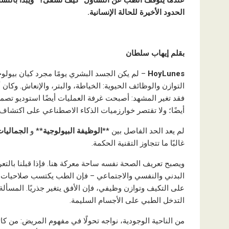
عندما يتوقف الطب عن التساؤل “كيف نشفى؟” ويبدأ بالتساؤ
الحدود الأخيرة للحالة الإنسانية.
بقلم إيهاب سلطان
HoyLunes
– لم يكن الجسد البشري يومًا مجرد كيان بيولو
التوازن والوظائف الحيوية: الخياطة، والبتر، والإنعاش. وكان 
فقد تغير المشهد: أصبحت غرفة العمليات أيضًا استوديو تصم
أيضًا؛ ولا تقتصر خوارزميات الذكاء الاصطناعي على اكتشاف ال
لم يعد الحد الفاصل بين **
الوظيفة البيولوجية
** و
الجماليات
غالبًا ما تتجاوز التقنية الحكمة.
ويصبح تعريف الصحة نفسه ساحة معركة هنا. فإذا قبلنا بالتع
البدني والنفسي والاجتماعي – فإن الطب يكتسب صلاحيات واسع
على التكيف وتوازن وظيفي، فإن الأفق يتغير جذريًا. المسأ
التدخل الطبي على الأجسام السليمة.
من الناحية الوجودية، نواجه تحولًا في مفهوم المريض: من 