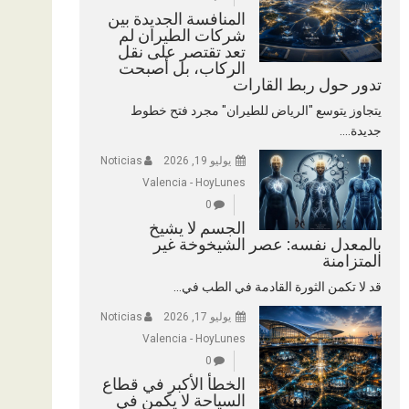
المنافسة الجديدة بين
شركات الطيران لم
تعد تقتصر على نقل
الركاب، بل أصبحت
تدور حول ربط القارات
يتجاوز يتوسع "الرياض للطيران" مجرد فتح خطوط
جديدة....
يوليو 19, 2026
Noticias
Valencia - HoyLunes
0
الجسم لا يشيخ
بالمعدل نفسه: عصر الشيخوخة غير
المتزامنة
قد لا تكمن الثورة القادمة في الطب في...
يوليو 17, 2026
Noticias
Valencia - HoyLunes
0
الخطأ الأكبر في قطاع
السياحة لا يكمن في