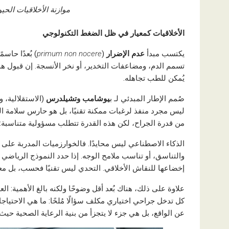
موازنة الأخلاقيات الحي
الأخلاقيات كمعيار في ظل الضغط التكنولوجي
يكتسب مبدأ
عدم الإضرار
(
primum non nocere
) بُعدًا حاس
تسمم الدم، ومضاعفات التخدير، أو نخر الأنسجة. إن قبول هذه ال
يُمكن للطب تجاهله.
صُمم الإطار المبدئي لـ ب
يوشامب وتشيلدرس
(الاستقلالية، 
ليس مجرد منفذ لرغبات ممكنة تقنيًا، بل هو حارس سلامة الوج
من قدرة الجراح، لكن هذه القدرة تتطلب مسؤولية متناسبة: فا
الذكاء الاصطناعي ليس محايدًا. فالخوارزميات المدربة على قو
والتناسق، أو تناسب ملامح الوجه. إذا حدد النموذج الرياضي ض
إخضاعها للنقاش الأخلاقي. التحدي ليس تقنيًا فحسب، بل معر
علاوة على ذلك، هناك بُعد أقل وضوحًا ولكنه بالغ الأهمية: ال
كل تدخل جراحي اختياري مكلف سؤالًا مُلحًا: ما هي الاحتياجا
عن الواقع، بل هي جزء لا يتجزأ من بنية الرعاية الصحية حيث يُ