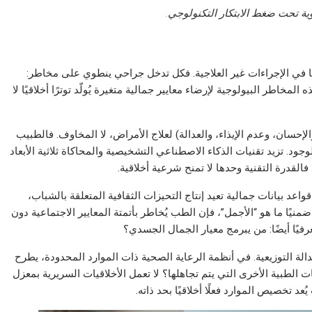
وية تحت ضغط الابتكار التكنولوجي.
مًا في الإجراءات غير العلاجية. فكل تدخل جراحي ينطوي على مخاطر:
مخاطر البيولوجية لإرضاء معايير جمالية متغيرة يُولّد توترًا أخلاقيًا لا
والإحسان، وعدم الإيذاء، والعدالة) لعلاج الأمراض، لا المخاوف. فالطبيب
ود. تزيد تقنيات الذكاء الاصطناعي التشخيصية والمحاكاة ثلاثية الأبعاد
لقدرة التقنية وحدها لا تمنح شرعية أخلاقية.
اعد بيانات جمالية تعيد إنتاج التحيزات الثقافية المتعلقة بالشباب،
منيًا ما هو “الأجمل”، فإن الطب يُخاطر بأتمتة المعايير الاجتماعية دون
فيًا أيضًا: من يبرمج معيار الجمال الجسدي؟
عدالة التوزيعية. في أنظمة الرعاية الصحية ذات الموارد المحدودة، يطرح
ت الطبية الأخرى التي يتم تجاهلها؟ لا تعمل الأخلاقيات السريرية بمعزل
عد تخصيص الموارد فعلًا أخلاقيًا بحد ذاته.