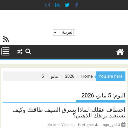
Ski
t
conten
اختر
خلاصة SS
لغة
You are here
Home
2026
مايو
5
اليوم:
5 مايو، 2026
اختطاف عقلك: لماذا يسرق الصيف طاقتك وكيف
تستعيد بريقك الذهني؟
3 أشهر ago
Noticias Valencia - HoyLunes