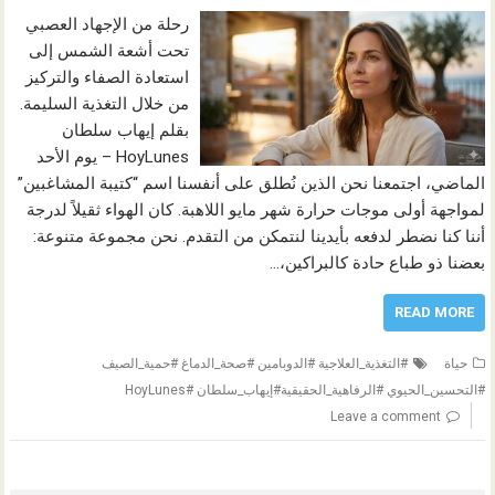
رحلة من الإجهاد العصبي
تحت أشعة الشمس إلى
استعادة الصفاء والتركيز
من خلال التغذية السليمة.
بقلم إيهاب سلطان
HoyLunes – يوم الأحد
الماضي، اجتمعنا نحن الذين نُطلق على أنفسنا اسم “كتيبة المشاغبين”
لمواجهة أولى موجات حرارة شهر مايو اللاهبة. كان الهواء ثقيلاً لدرجة
أننا كنا نضطر لدفعه بأيدينا لنتمكن من التقدم. نحن مجموعة متنوعة:
بعضنا ذو طباع حادة كالبراكين،…
READ MORE
حياة
#التغذية_العلاجية #الدوبامين #صحة_الدماغ #حمية_الصيف
#التحسين_الحيوي #الرفاهية_الحقيقية#إيهاب_سلطان #HoyLunes
Leave a comment