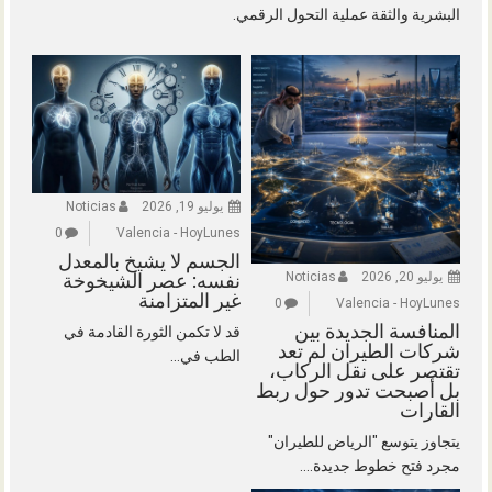
البشرية والثقة عملية التحول الرقمي.
يوليو 19, 2026
Noticias
0
Valencia - HoyLunes
الجسم لا يشيخ بالمعدل
يوليو 20, 2026
Noticias
نفسه: عصر الشيخوخة
غير المتزامنة
0
Valencia - HoyLunes
المنافسة الجديدة بين
قد لا تكمن الثورة القادمة في
شركات الطيران لم تعد
الطب في...
تقتصر على نقل الركاب،
بل أصبحت تدور حول ربط
القارات
يتجاوز يتوسع "الرياض للطيران"
مجرد فتح خطوط جديدة....