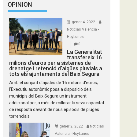
OPINION
gener 4, 2022
Noticias Valencia -
HoyLunes
0
La Generalitat
transfereix 16
milions d’euros per a sistemes de
drenatge i retenció d’aigües pluvials a
tots els ajuntaments del Baix Segura
Amb el conjunt d'ajudes de 16 milions d'euros,
l'Executiu autonòmic posa a disposició dels
municipis del Baix Segura un instrument
addicional per, a més de millorar la seva capacitat
de resposta davant de nous episodis de pluges
torrencials
gener 2, 2022
Noticias
Valencia - HoyLunes