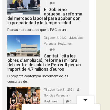
0
El Gobierno
aprueba la reforma
del mercado laboral para acabar con
la precariedad y la temporalidad
Planas ha recordado que la PAC es un...
gener 2, 2022
Noticias
Valencia - HoyLunes
0
Sanitat licita les
obres d’ampliació, reforma i millora
del centre de salut de Petrer II per un
import de 4.7 milions d’euros
El projecte contempla lincrement de les
consultes de...
desembre 31, 2021
Noticias Valencia -
HoyLunes
0
L’IVC dona la