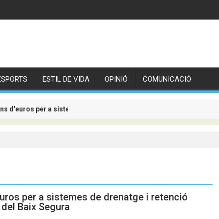
ESPORTS
ESTIL DE VIDA
OPINIÓ
COMUNICACIÓ
ons d'euros per a sistemes de drenatge i retenció d'aigües pluvials 
l mercado laboral para acabar con la precariedad y la temporalida
euros per a sistemes de drenatge i retenció
 del Baix Segura