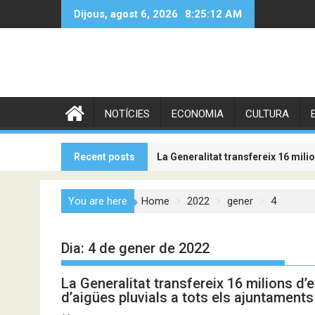
Skip
Dijous, agost 6, 2026
8:25:13 AM
to
content
NOTÍCIES
ECONOMIA
CULTURA
Recent posts
La Generalitat transfereix 16 mili
El Gobierno aprueba la reforma de
You are here
Home
2022
gener
4
Dia:
4 de gener de 2022
La Generalitat transfereix 16 milions d’
d’aigües pluvials a tots els ajuntaments