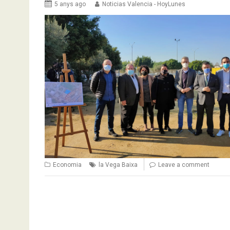
5 anys ago
Noticias Valencia - HoyLunes
Economia
la Vega Baixa
Leave a comment