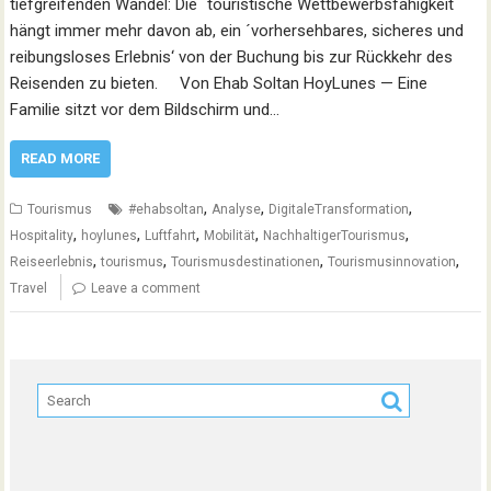
tiefgreifenden Wandel: Die ´touristische Wettbewerbsfähigkeit´
hängt immer mehr davon ab, ein ´vorhersehbares, sicheres und
reibungsloses Erlebnis‘ von der Buchung bis zur Rückkehr des
Reisenden zu bieten. Von Ehab Soltan HoyLunes — Eine
Familie sitzt vor dem Bildschirm und…
READ MORE
,
,
,
Tourismus
#ehabsoltan
Analyse
DigitaleTransformation
,
,
,
,
,
Hospitality
hoylunes
Luftfahrt
Mobilität
NachhaltigerTourismus
,
,
,
,
Reiseerlebnis
tourismus
Tourismusdestinationen
Tourismusinnovation
Travel
Leave a comment