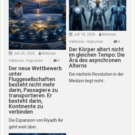
Juli 18, 2026
Noticias
Valencia - HoyLunes
0
Der Körper altert nicht
Juli 20, 2026
Noticias
im gleichen Tempo: Die
Ära des asynchronen
Valencia - HoyLunes
0
Alterns
Der neue Wettbewerb
unter
Die nächste Revolution in der
Fluggesellschaften
Medizin liegt nicht...
besteht nicht mehr
darin, Passagiere zu
transportieren. Er
besteht darin,
Kontinente zu
verbinden
Die Expansion von Riyadh Air
geht weit über...