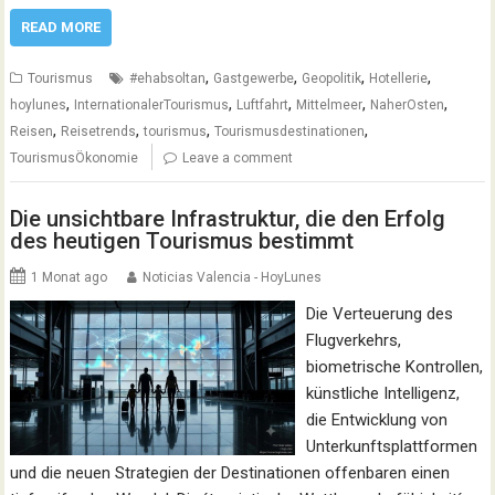
READ MORE
,
,
,
,
Tourismus
#ehabsoltan
Gastgewerbe
Geopolitik
Hotellerie
,
,
,
,
,
hoylunes
InternationalerTourismus
Luftfahrt
Mittelmeer
NaherOsten
,
,
,
,
Reisen
Reisetrends
tourismus
Tourismusdestinationen
TourismusÖkonomie
Leave a comment
Die unsichtbare Infrastruktur, die den Erfolg
des heutigen Tourismus bestimmt
1 Monat ago
Noticias Valencia - HoyLunes
Die Verteuerung des
Flugverkehrs,
biometrische Kontrollen,
künstliche Intelligenz,
die Entwicklung von
Unterkunftsplattformen
und die neuen Strategien der Destinationen offenbaren einen