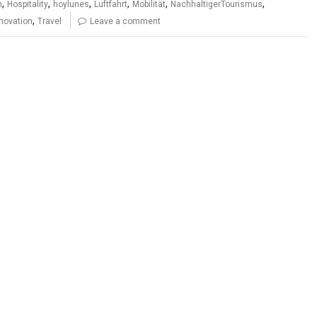
,
,
,
,
,
,
n
Hospitality
hoylunes
Luftfahrt
Mobilität
NachhaltigerTourismus
,
novation
Travel
Leave a comment