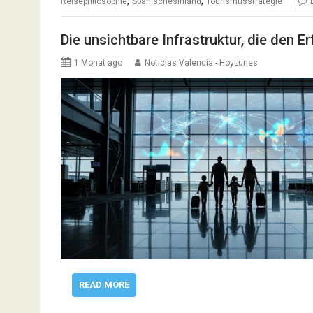
,
,
Reisephilosophie
SpanischesInland
Tourismusstrategie
Die unsichtbare Infrastruktur, die den 
1 Monat ago
Noticias Valencia - HoyLunes
READ MORE