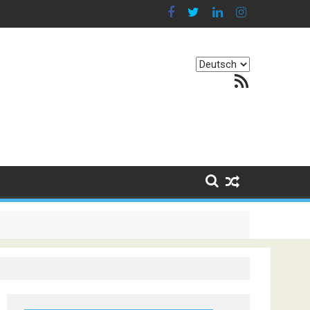
Sprache
RSS-Feed
auswählen
. Er besteht darin, Kontinente zu verbinden