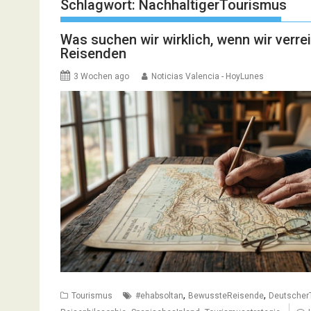
Schlagwort:
NachhaltigerTourismus
Was suchen wir wirklich, wenn wir verr
Reisenden
3 Wochen ago
Noticias Valencia - HoyLunes
,
,
Tourismus
#ehabsoltan
BewussteReisende
Deutscher