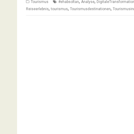
,
,
Tourismus
#ehabsoltan
Analyse
DigitaleTransformatio
,
,
,
Reiseerlebnis
tourismus
Tourismusdestinationen
Tourismusin