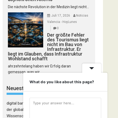
Die nächste Revolution in der Medizin liegt nicht...
Juli 17, 2026
Noticias
Valencia - HoyLunes
0
Der größte Fehler
des Tourismus liegt
nicht im Bau von
Infrastruktur. Er
liegt im Glauben, dass Infrastruktur
Wohlstand schafft
ahrzehntelang haben wir Erfolg daran
gemessen, was wir...
What do you like about this page?
Neueste Kommentare
digital banking
zu
Die Glaubwürdigkeitskrise in
der globalen Kosmetikindustrie: Wenn
Wissenschaft nicht mehr ausreicht, um den