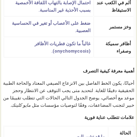
ألم في الكعب عند
احتمال الإصابة
بالتهاب اللفافة الأخمصية
الاستيقاظ
بسبب الأحذية غير المناسبة.
ضغط على الأعصاب أو تغير في الحساسية
وخز مستمر
العصبية.
أظافر سميكة
غالباً ما تكون
فطريات الأظافر
وصفراء
(onychomycosis).
أهمية معرفة كيفية التصرف
أحيانًا، يكون الخط الفاصل بين الانزعاج الصيفي المعتاد والحاجة الطبية
الحقيقية دقيقًا للغاية. لتحديد متى يجب التوقف عن الانتظار وحجز
موعد مع أخصائي، يوضح الجدول التالي الحالات التي تتطلب تقييمًا من
خبير لتجنب المضاعفات، وفقًا لتوصيات مؤسسات مثل
مايو كلينك
.
علامات تتطلب عناية فورية
الحالة
ما قد تشير إليه