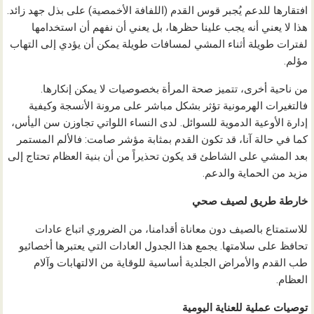
افتقارها للدعم يُجبر قوس القدم (اللفافة الأخمصية) على بذل جهد زائد.
هذا لا يعني أنه يجب علينا حظرها، بل يعني أن نفهم أن استخدامها
لفترات طويلة أثناء المشي لمسافات طويلة يمكن أن يؤدي إلى التهاب
مؤلم.
من ناحية أخرى، تتميز صحة المرأة بخصوصيات لا يمكن إنكارها.
فالتغيرات الهرمونية تؤثر بشكل مباشر على مرونة الأنسجة وكيفية
إدارة الأوعية الدموية للسوائل. لدى النساء اللواتي تجاوزن سن اليأس،
كما في حالة آنا، قد تكون القدم بمثابة مؤشر صامت: فالألم المستمر
بعد المشي على الشاطئ قد يكون تحذيراً من أن بنية العظام تحتاج إلى
مزيد من الحماية والدعم.
خارطة طريق لصيف صحي
للاستمتاع بالصيف دون معاناة أقدامنا، من الضروري اتباع عادات
تحافظ على سلامتها. يجمع هذا الجدول العادات التي يعتبرها أخصائيو
طب القدم والأمراض الجلدية أساسية للوقاية من الالتهابات وآلام
العظام.
توصيات عملية للعناية اليومية