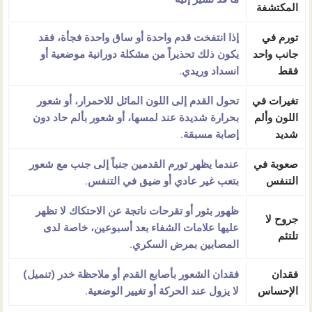
المكتشفة
تورم في
إذا انتفخت قدم واحدة أو ساق واحدة فجأة، فقد
جانب واحد
يكون ذلك تحذيراً من مشكلة دورانية موضعية أو
فقط
انسداد وريدي.
تغيرات في
تحول القدم إلى اللون المائل للاحمرار، أو شعور
اللون وألم
بحرارة شديدة عند لمسها، أو شعور بألم حاد دون
شديد
إصابة مسبقة.
صعوبة في
عندما يظهر تورم القدمين جنباً إلى جنب مع شعور
التنفس
بتعب غير عادي أو ضيق في التنفس.
ظهور بثور أو تقرحات ناتجة عن الاحتكاك لا تظهر
جروح لا
عليها علامات الشفاء بعد أسبوعين، خاصة لدى
تلتئم
المصابين بمرض السكري.
فقدان
فقدان الشعور بأصابع القدم أو ملاحظة خدر (تنميل)
الإحساس
لا يزول عند الحركة أو تغيير الوضعية.