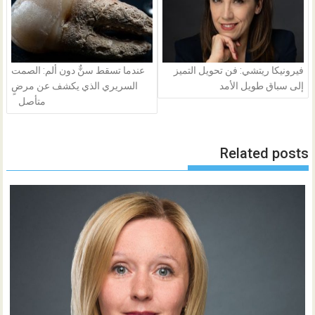
فيرونيكا ريتشي: فن تحويل التميز
عندما تسقط سنٌّ دون ألم: الصمت
إلى سباق طويل الأمد
السريري الذي يكشف عن مرضٍ
متأصل
Related posts