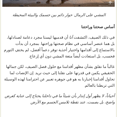
المشي على الرمال: حوار دائم بين جسمك والبيئة المحيطة.
أساس صحتنا وراحتنا
في ذلك الصيف، اكتشفت
آنا
أن قدميها ليستا مجرد دعامة لصنادلها،
بل هما عنصر أساسي في نظام صحتها وراحتها. بمجرد أن بدأت
بالاستماع إلى أقدامها واختيار أحذية توفر دعماً أفضل، لم يختفِ التورم
فحسب، بل استعادت أيضاً متعة المشي دون أي إزعاج.
غالباً ما نقلق بشأن مظهر أقدامنا مع حلول فصل الصيف، لكن جمالها
الحقيقي يكمن في قدرتها على نقلنا إلى حيث نريد. إن الإنصات لما
تحاول أقدامنا إخبارنا به هو في جوهره تعبير عن احترامنا لهذه الوسيلة
التي تربطنا بالعالم.
أحياناً، لا يظهر أول إنذار بأن شيئاً ما في داخلنا يحتاج إلى عناية كعرض
واضح، بل بصمت، عند نقطة تلامس الجسم مع الأرض.