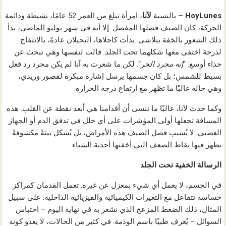
HoyLunes –
بالنسبة
لآنا
، امرأة تبلغ من العمر 52 عامًا، نشيطة ودائمة
الحركة، كان الصيف فصلها المفضل. إلا أنه في شهر يوليو الماضي، بدأ
ذلك الشعور بالخفة يتلاشى. بدأت كاحلاها، النحيلان عادةً، بالانتفاخ
لدرجة اختفى معها شكلهما تحت الجلد. قالت لنفسها وهي تبحث عن
حذاء أوسع: “
إنه مجرد الحر
“. لكن ما شعرت به آنا لم يكن مجرد رد فعل
بسيط للشمس؛ بل كان جسمها يرسل إشارة مبكرة لقصور وريدي،
وهي حالة غالبًا ما تظهر مع ارتفاع درجة الحرارة.
وكما حدث لآنا، غالبًا ما ننسى أن أقدامنا هي أبعد نقطة عن القلب. هذه
المسافة تجعلها أولى المؤشرات على أي خلل في تدفق الدم أو الجهاز
العصبي. لا يُسبب فصل الصيف هذه الأمراض، بل يُشكل بيئةً مكشوفةً
تظهر فيها نقاط الضعف التي أخفتها أحذية الشتاء.
الرسالة الخفية تحت الجلد
في الجسم، لا يعمل أي شيء بمعزل عن غيره. تعمل القدمان كمراكز
حساسة تتفاعل مع التغيرات الكيميائية والفيزيائية الداخلية. على سبيل
المثال، ذلك الضغط المزعج الذي نشعر به في نهاية اليوم – احتباس
السوائل – يُعرف طبيًا باسم الوذمة. في كثير من الحالات، لا يعدو كونه