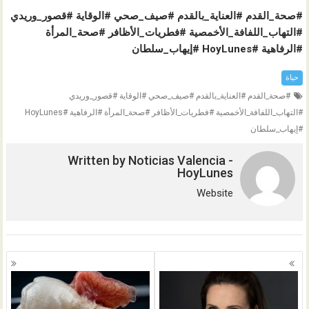
#صحة_القدم #العناية_بالقدم #صيف_صحي #الوقاية #قصور_وريدي
#التهاب_اللفافة_الأخمصية #فطريات_الأظافر #صحة_المرأة
#الرفاهية #HoyLunes #إيهاب_سلطان
حياة
#صحة_القدم #العناية_بالقدم #صيف_صحي #الوقاية #قصور_وريدي
#التهاب_اللفافة_الأخمصية #فطريات_الأظافر #صحة_المرأة #الرفاهية #HoyLunes
#إيهاب_سلطان
Written by
Noticias Valencia -
HoyLunes
Website
تصفّح
المقالات