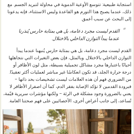
استجابة طبيعية: تتوسع الأوعية الدموية في محاولة لتبريد الجسم. مع
ذلك، عندما يصبح هذا التورم هو القاعدة وليس الاستثناء، فإنه يدعونا
إلى البحث عن سبب أعمق.
القدم ليست مجرد دعامة، بل هي بمثابة حارس يُنذرنا
عندما يبدأ التوازن الداخلي بالاختلال.
القدم ليست مجرد دعامة، بل هي بمثابة حارس يُنبهنا عندما يبدأ
التوازن الداخلي بالاختلال. وبالمثل، فإن بعض التغيرات التي نتجاهلها
أحيانًا باعتبارها مجرد مشاكل تجميلية بسيطة، مثل لون الأظافر أو
درجة حرارة الجلد، قد تكون انعكاسًا غير مباشر لعمليات أكثر تعقيدًا.
من الضروري فهم أن هذه العلامات ليست تشخيصات بحد ذاتها –
فبرودة القدمين لا تؤكد الإصابة بفقر الدم، كما أن اصفرار الأظافر لا
يعني بالضرورة وجود مشكلة في الرئة – ولكنها مؤشرات سريرية قيّمة،
تُساعد، إلى جانب أعراض أخرى، الأخصائيين على فهم صحتنا العامة.