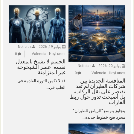
يوليو 19, 2026
Noticias
0
Valencia - HoyLunes
الجسم لا يشيخ بالمعدل
يوليو 20, 2026
Noticias
نفسه: عصر الشيخوخة
غير المتزامنة
0
Valencia - HoyLunes
المنافسة الجديدة بين
قد لا تكمن الثورة القادمة في
شركات الطيران لم تعد
الطب في...
تقتصر على نقل الركاب،
بل أصبحت تدور حول ربط
القارات
يتجاوز يتوسع "الرياض للطيران"
مجرد فتح خطوط جديدة....