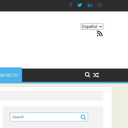
n en nuestro equilibrio emocional
Elegir
Feed RSS
un
idioma
ONTACTO