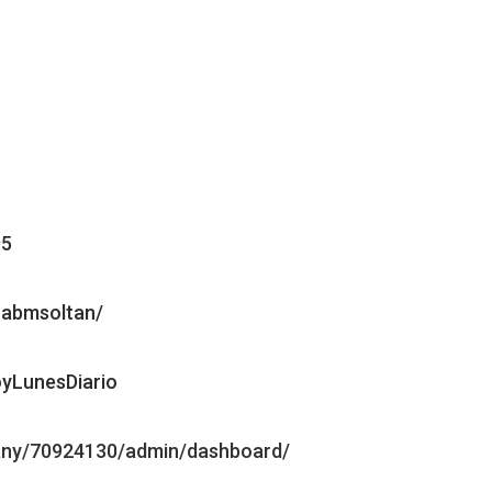
95
habmsoltan/
yLunesDiario
any/70924130/admin/dashboard/