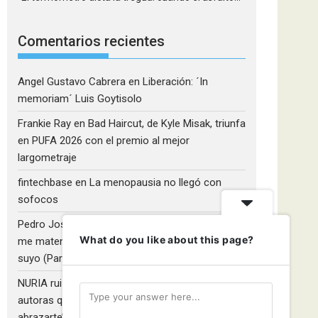
Comentarios recientes
Angel Gustavo Cabrera
en
Liberación: ´In
memoriam´ Luis Goytisolo
Frankie Ray
en
Bad Haircut, de Kyle Misak, triunfa
en PUFA 2026 con el premio al mejor
largometraje
fintechbase
en
La menopausia no llegó con
sofocos
Pedro José Camacho Barrios
en
¡Diles que no
What do you like about this page?
me maten!»: El Rulfo que el cine venezolano hizo
suyo (Parte 2)
NURIA ruiz fernandez
en
Libros que nadie lee y
autoras que no hacen ruido: Redescubriendo ‘Y
abrazarte’, de Clara Asunción García