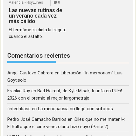
Valencia - HoyLunes
0
Las nuevas rutinas de
un verano cada vez
más cálido
El termómetro dicta la tregua:
cuando el asfalto...
Comentarios recientes
Angel Gustavo Cabrera
en
Liberación: ´In memoriam´ Luis
Goytisolo
Frankie Ray
en
Bad Haircut, de Kyle Misak, triunfa en PUFA
2026 con el premio al mejor largometraje
fintechbase
en
La menopausia no llegó con sofocos
Pedro José Camacho Barrios
en
¡Diles que no me maten!»:
El Rulfo que el cine venezolano hizo suyo (Parte 2)