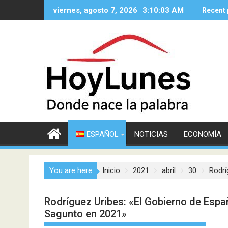
Saltar
viernes, agosto 7, 2026
3:10:05 AM
Recent 
al
contenido
ESPAÑOL
NOTICIAS
ECONOMÍA
You are here
Inicio
2021
abril
30
Rodrí
Rodríguez Uribes: «El Gobierno de Españ
Sagunto en 2021»