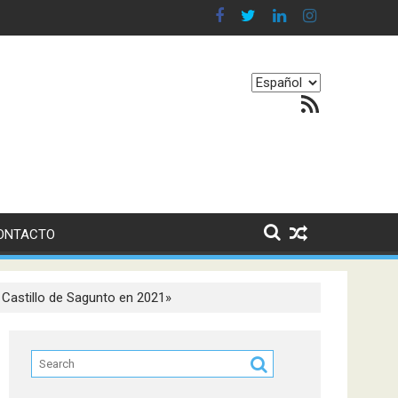
 en nuestro equilibrio emocional
Elegir
Feed RSS
un
idioma
ONTACTO
l Castillo de Sagunto en 2021»