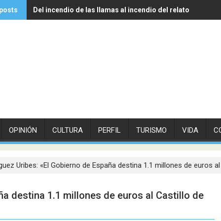
posts
Del incendio de las llamas al incendio del relato
Experto de Vithas explica cómo las olas de calor influyen
OPINIÓN
CULTURA
PERFIL
TURISMO
VIDA
C
guez Uribes: «El Gobierno de España destina 1.1 millones de euros a
a destina 1.1 millones de euros al Castillo de