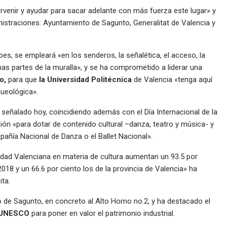
tervenir y ayudar para sacar adelante con más fuerza este lugar» y
nistraciones: Ayuntamiento de Sagunto, Generalitat de Valencia y
es, se empleará «en los senderos, la señalética, el acceso, la
nas partes de la muralla», y se ha comprometido a liderar una
o,
para que
la Universidad Politécnica
de Valencia «tenga aquí
queológica».
señalado hoy, coincidiendo además con el Día Internacional de la
ión «para dotar de contenido cultural –danza, teatro y música- y
ñía Nacional de Danza o el Ballet Nacional».
dad Valenciana en materia de cultura aumentan un 93.5 por
18 y un 66.6 por ciento los de la provincia de Valencia» ha
ita.
to de Sagunto, en concreto al Alto Horno no.2, y ha destacado el
UNESCO
para poner en valor el patrimonio industrial.