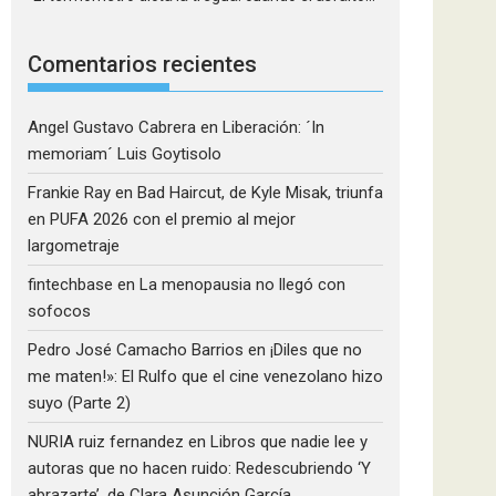
Comentarios recientes
Angel Gustavo Cabrera
en
Liberación: ´In
memoriam´ Luis Goytisolo
Frankie Ray
en
Bad Haircut, de Kyle Misak, triunfa
en PUFA 2026 con el premio al mejor
largometraje
fintechbase
en
La menopausia no llegó con
sofocos
Pedro José Camacho Barrios
en
¡Diles que no
me maten!»: El Rulfo que el cine venezolano hizo
suyo (Parte 2)
NURIA ruiz fernandez
en
Libros que nadie lee y
autoras que no hacen ruido: Redescubriendo ‘Y
abrazarte’, de Clara Asunción García