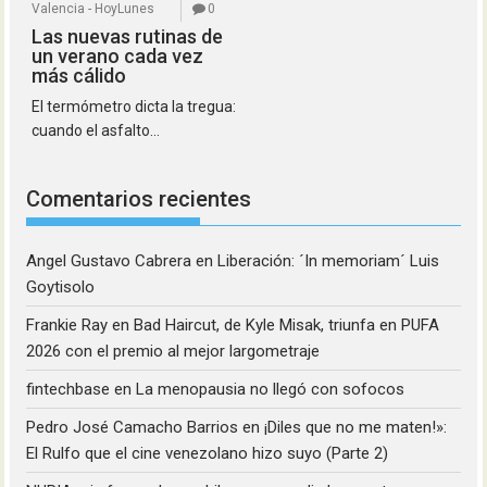
Valencia - HoyLunes
0
Las nuevas rutinas de
un verano cada vez
más cálido
El termómetro dicta la tregua:
cuando el asfalto...
Comentarios recientes
Angel Gustavo Cabrera
en
Liberación: ´In memoriam´ Luis
Goytisolo
Frankie Ray
en
Bad Haircut, de Kyle Misak, triunfa en PUFA
2026 con el premio al mejor largometraje
fintechbase
en
La menopausia no llegó con sofocos
Pedro José Camacho Barrios
en
¡Diles que no me maten!»:
El Rulfo que el cine venezolano hizo suyo (Parte 2)