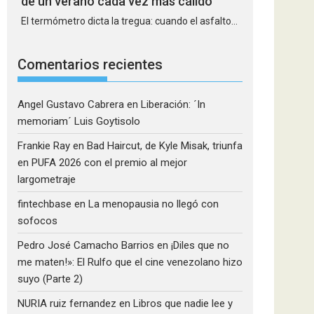
de un verano cada vez más cálido
El termómetro dicta la tregua: cuando el asfalto...
Comentarios recientes
Angel Gustavo Cabrera
en
Liberación: ´In
memoriam´ Luis Goytisolo
Frankie Ray
en
Bad Haircut, de Kyle Misak, triunfa
en PUFA 2026 con el premio al mejor
largometraje
fintechbase
en
La menopausia no llegó con
sofocos
Pedro José Camacho Barrios
en
¡Diles que no
me maten!»: El Rulfo que el cine venezolano hizo
suyo (Parte 2)
NURIA ruiz fernandez
en
Libros que nadie lee y