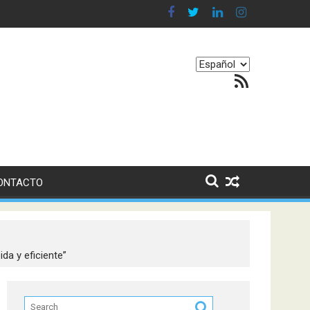
n en nuestro equilibrio emocional
Elegir
Feed RSS
un
idioma
ONTACTO
da y eficiente”