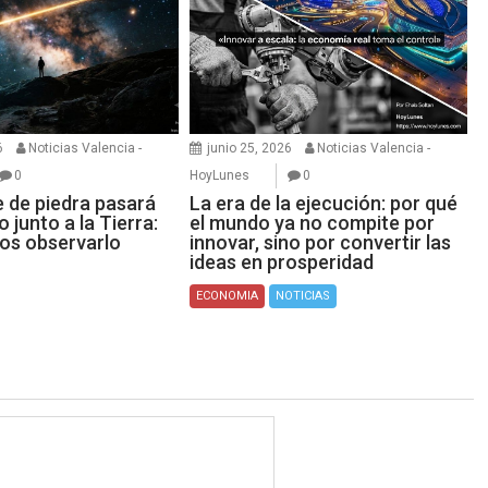
6
Noticias Valencia -
junio 25, 2026
Noticias Valencia -
0
HoyLunes
0
e de piedra pasará
La era de la ejecución: por qué
 junto a la Tierra:
el mundo ya no compite por
os observarlo
innovar, sino por convertir las
ideas en prosperidad
ECONOMIA
NOTICIAS