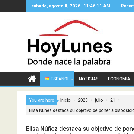
Saltar
sábado, agosto 8, 2026
11:46:12 AM
Recen
al
contenido
ESPAÑOL
NOTICIAS
ECONOMÍA
You are here
Inicio
2023
julio
21
Elisa Núñez destaca su objetivo de poner a disposició
Elisa Núñez destaca su objetivo de pon