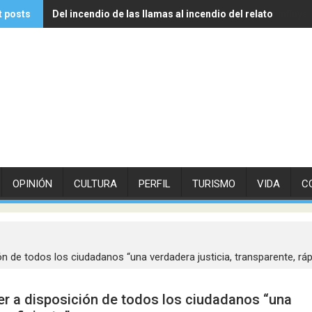
t posts
Del incendio de las llamas al incendio del relato
Experto de Vithas explica cómo las olas de calor influye
OPINIÓN
CULTURA
PERFIL
TURISMO
VIDA
C
n de todos los ciudadanos “una verdadera justicia, transparente, rápi
er a disposición de todos los ciudadanos “una