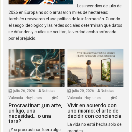
Los incendios de julio de
2026 en Europa no solo arrasaron miles de hectáreas;
también reavivaron el uso político de la información. Cuando
el sesgo ideológico y las redes sociales determinan qué datos
se difunden y cuáles se ocultan, la verdad acaba sofocada
por el prejuicio.
julio 26, 2026
Noticias
julio 20, 2026
Noticias
Valencia - HoyLunes
0
Valencia - HoyLunes
0
Procrastinar: ¿un arte,
Vivir en acuerdo con
un lujo, una
uno mismo: el arte de
necesidad… o una
decidir con conciencia
tara?
La vida no está hecha solo de
¿Y si procrastinar fuera algo
grandes...