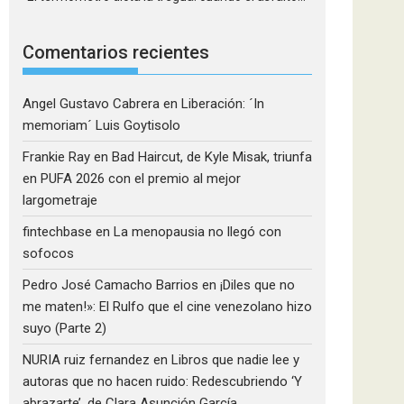
Comentarios recientes
Angel Gustavo Cabrera
en
Liberación: ´In
memoriam´ Luis Goytisolo
Frankie Ray
en
Bad Haircut, de Kyle Misak, triunfa
en PUFA 2026 con el premio al mejor
largometraje
fintechbase
en
La menopausia no llegó con
sofocos
Pedro José Camacho Barrios
en
¡Diles que no
me maten!»: El Rulfo que el cine venezolano hizo
suyo (Parte 2)
NURIA ruiz fernandez
en
Libros que nadie lee y
autoras que no hacen ruido: Redescubriendo ‘Y
abrazarte’, de Clara Asunción García