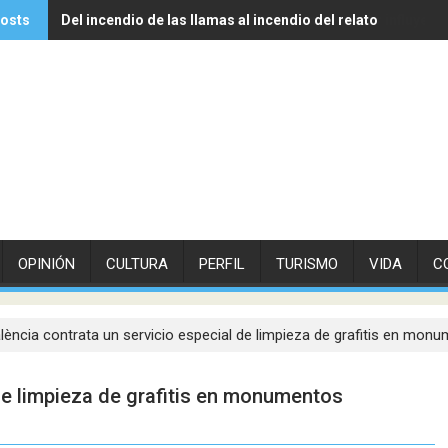
posts
Del incendio de las llamas al incendio del relato
Experto de Vithas explica cómo las olas de calor influyen 
OPINIÓN
CULTURA
PERFIL
TURISMO
VIDA
C
lència contrata un servicio especial de limpieza de grafitis en mon
 de limpieza de grafitis en monumentos