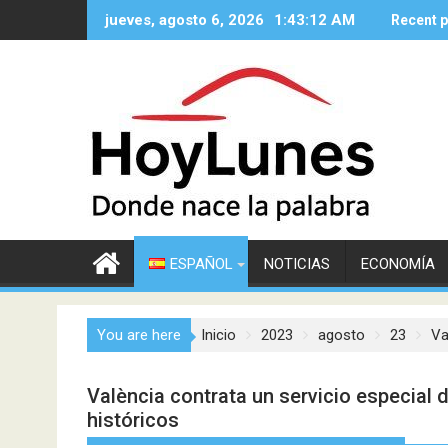
Saltar
jueves, agosto 6, 2026
1:43:13 AM
Recent 
al
contenido
ESPAÑOL
NOTICIAS
ECONOMÍA
You are here
Inicio
2023
agosto
23
Va
València contrata un servicio especial
históricos