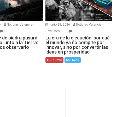
6
Noticias Valencia -
junio 25, 2026
Noticias Valencia -
0
HoyLunes
0
e de piedra pasará
La era de la ejecución: por qué
 junto a la Tierra:
el mundo ya no compite por
os observarlo
innovar, sino por convertir las
ideas en prosperidad
ECONOMIA
NOTICIAS