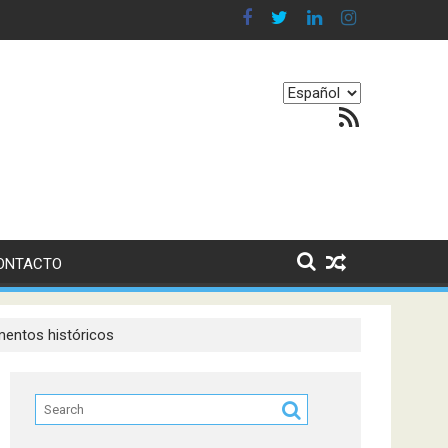
en nuestro equilibrio emocional
Elegir
Feed RSS
un
idioma
ONTACTO
umentos históricos