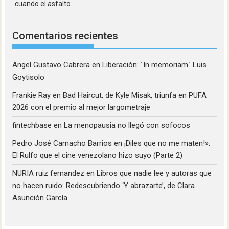
cuando el asfalto...
Comentarios recientes
Angel Gustavo Cabrera
en
Liberación: ´In memoriam´ Luis
Goytisolo
Frankie Ray
en
Bad Haircut, de Kyle Misak, triunfa en PUFA
2026 con el premio al mejor largometraje
fintechbase
en
La menopausia no llegó con sofocos
Pedro José Camacho Barrios
en
¡Diles que no me maten!»:
El Rulfo que el cine venezolano hizo suyo (Parte 2)
NURIA ruiz fernandez
en
Libros que nadie lee y autoras que
no hacen ruido: Redescubriendo ‘Y abrazarte’, de Clara
Asunción García