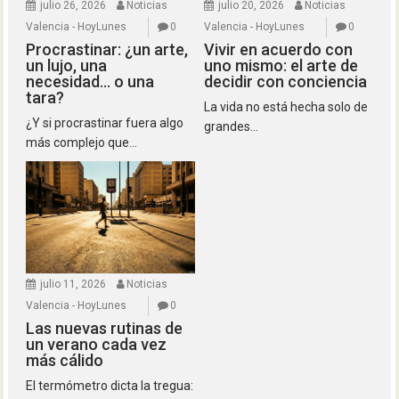
julio 26, 2026
Noticias
julio 20, 2026
Noticias
Valencia - HoyLunes
0
Valencia - HoyLunes
0
Procrastinar: ¿un arte,
Vivir en acuerdo con
un lujo, una
uno mismo: el arte de
necesidad… o una
decidir con conciencia
tara?
La vida no está hecha solo de
¿Y si procrastinar fuera algo
grandes...
más complejo que...
julio 11, 2026
Noticias
Valencia - HoyLunes
0
Las nuevas rutinas de
un verano cada vez
más cálido
El termómetro dicta la tregua: