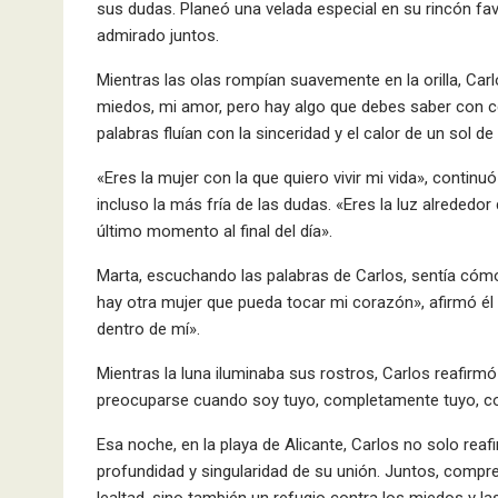
sus dudas. Planeó una velada especial en su rincón favo
admirado juntos.
Mientras las olas rompían suavemente en la orilla, Car
miedos, mi amor, pero hay algo que debes saber con ce
palabras fluían con la sinceridad y el calor de un sol de
«Eres la mujer con la que quiero vivir mi vida», contin
incluso la más fría de las dudas. «Eres la luz alrededo
último momento al final del día».
Marta, escuchando las palabras de Carlos, sentía cómo
hay otra mujer que pueda tocar mi corazón», afirmó él 
dentro de mí».
Mientras la luna iluminaba sus rostros, Carlos reafi
preocuparse cuando soy tuyo, completamente tuyo, con t
Esa noche, en la playa de Alicante, Carlos no solo rea
profundidad y singularidad de su unión. Juntos, comp
lealtad, sino también un refugio contra los miedos y la