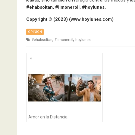
#ehabsoltan, #limoneroII, #hoylunes,
Copyright ©️ (2023) (www.hoylunes.com)
OPINIÓN
,
,
#ehabsoltan
#limoneroII
hoylunes
Navegación
de
entradas
Amor en la Distancia