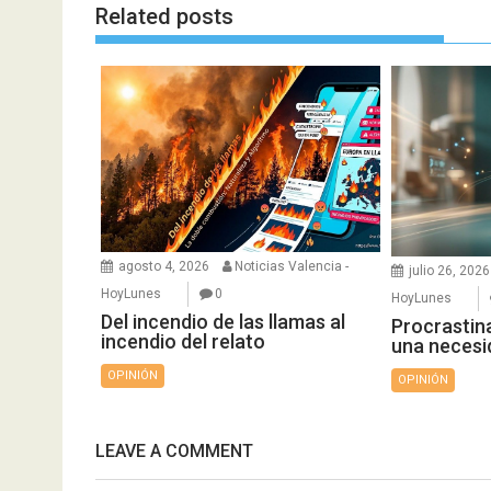
Related posts
agosto 4, 2026
Noticias Valencia -
julio 26, 2026
HoyLunes
0
HoyLunes
Del incendio de las llamas al
Procrastina
incendio del relato
una necesi
OPINIÓN
OPINIÓN
LEAVE A COMMENT