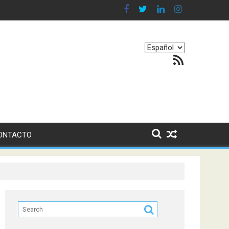
 en nuestro equilibrio emocional
Elegir
Feed RSS
un
idioma
ONTACTO