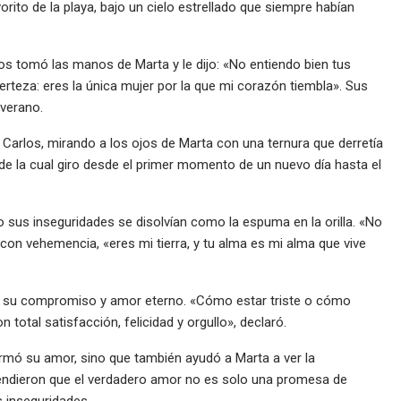
rito de la playa, bajo un cielo estrellado que siempre habían
los tomó las manos de Marta y le dijo: «No entiendo bien tus
rteza: eres la única mujer por la que mi corazón tiembla». Sus
 verano.
uó Carlos, mirando a los ojos de Marta con una ternura que derretía
r de la cual giro desde el primer momento de un nuevo día hasta el
 sus inseguridades se disolvían como la espuma en la orilla. «No
con vehemencia, «eres mi tierra, y tu alma es mi alma que vive
rmó su compromiso y amor eterno. «Cómo estar triste o cómo
otal satisfacción, felicidad y orgullo», declaró.
firmó su amor, sino que también ayudó a Marta a ver la
rendieron que el verdadero amor no es solo una promesa de
s inseguridades.