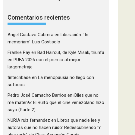
Comentarios recientes
Angel Gustavo Cabrera
en
Liberación: ´In
memoriam´ Luis Goytisolo
Frankie Ray
en
Bad Haircut, de Kyle Misak, triunfa
en PUFA 2026 con el premio al mejor
largometraje
fintechbase
en
La menopausia no llegó con
sofocos
Pedro José Camacho Barrios
en
¡Diles que no
me maten!»: El Rulfo que el cine venezolano hizo
suyo (Parte 2)
NURIA ruiz fernandez
en
Libros que nadie lee y
autoras que no hacen ruido: Redescubriendo ‘Y
abrazarte’, de Clara Asunción García