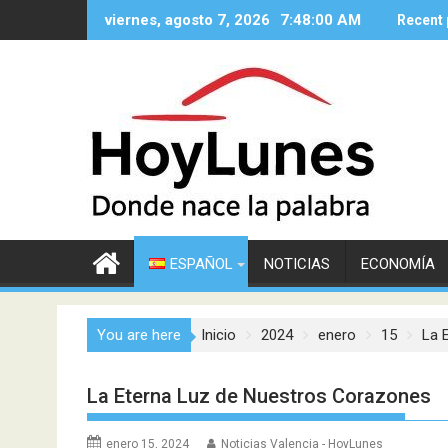
Saltar
viernes, agosto 7, 2026
7:48:02 AM
Recent 
al
contenido
ESPAÑOL
NOTICIAS
ECONOMÍA
You are here
Inicio
2024
enero
15
La 
La Eterna Luz de Nuestros Corazones
enero 15, 2024
Noticias Valencia - HoyLunes