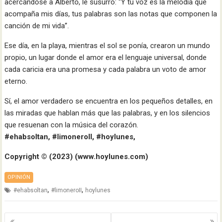
acercándose a Alberto, le susurró: “Y tu voz es la melodía que
acompaña mis días, tus palabras son las notas que componen la
canción de mi vida”.
Ese día, en la playa, mientras el sol se ponía, crearon un mundo
propio, un lugar donde el amor era el lenguaje universal, donde
cada caricia era una promesa y cada palabra un voto de amor
eterno.
Sí, el amor verdadero se encuentra en los pequeños detalles, en
las miradas que hablan más que las palabras, y en los silencios
que resuenan con la música del corazón.
#ehabsoltan, #limoneroII, #hoylunes,
Copyright ©️ (2023) (www.hoylunes.com)
OPINIÓN
,
,
#ehabsoltan
#limoneroII
hoylunes
Navegación