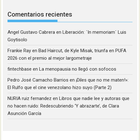
Comentarios recientes
Angel Gustavo Cabrera
en
Liberación: ´In memoriam´ Luis
Goytisolo
Frankie Ray
en
Bad Haircut, de Kyle Misak, triunfa en PUFA
2026 con el premio al mejor largometraje
fintechbase
en
La menopausia no llegó con sofocos
Pedro José Camacho Barrios
en
¡Diles que no me maten!»:
El Rulfo que el cine venezolano hizo suyo (Parte 2)
NURIA ruiz fernandez
en
Libros que nadie lee y autoras que
no hacen ruido: Redescubriendo ‘Y abrazarte’, de Clara
Asunción García