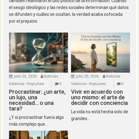
también reavivaron el uso político de la información. Cuando
el sesgo ideológico y las redes sociales determinan qué datos
se difunden y cuáles se ocultan, la verdad acaba sofocada
por el prejuicio.
julio 26, 2026
Noticias
julio 20, 2026
Noticias
Valencia - HoyLunes
0
Valencia - HoyLunes
0
Procrastinar: ¿un arte,
Vivir en acuerdo con
un lujo, una
uno mismo: el arte de
necesidad… o una
decidir con conciencia
tara?
La vida no está hecha solo de
¿Y si procrastinar fuera algo
grandes...
más complejo que...