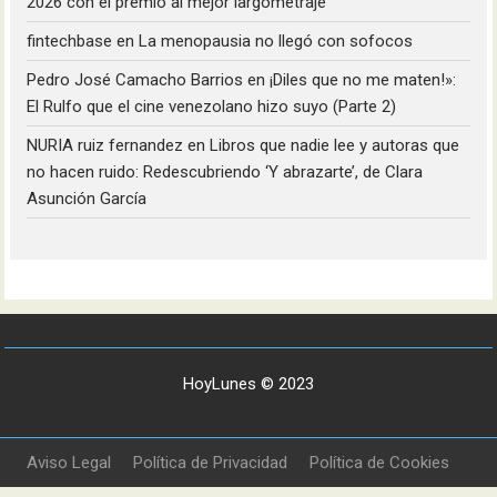
2026 con el premio al mejor largometraje
fintechbase
en
La menopausia no llegó con sofocos
Pedro José Camacho Barrios
en
¡Diles que no me maten!»:
El Rulfo que el cine venezolano hizo suyo (Parte 2)
NURIA ruiz fernandez
en
Libros que nadie lee y autoras que
no hacen ruido: Redescubriendo ‘Y abrazarte’, de Clara
Asunción García
HoyLunes © 2023
Aviso Legal
Política de Privacidad
Política de Cookies