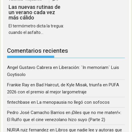
Las nuevas rutinas de
un verano cada vez
más cálido
El termómetro dicta la tregua:
cuando el asfalto...
Comentarios recientes
Angel Gustavo Cabrera
en
Liberación: ´In memoriam´ Luis
Goytisolo
Frankie Ray
en
Bad Haircut, de Kyle Misak, triunfa en PUFA
2026 con el premio al mejor largometraje
fintechbase
en
La menopausia no llegó con sofocos
Pedro José Camacho Barrios
en
¡Diles que no me maten!»:
El Rulfo que el cine venezolano hizo suyo (Parte 2)
NURIA ruiz fernandez
en
Libros que nadie lee y autoras que