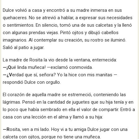
Dulce volvió a casa y encontró a su madre inmersa en sus
quehaceres. No se atrevió a hablar, a expresar sus necesidades
o sentimientos. En silencio, tomó una de sus calcetas y la llenó
con algunas prendas viejas. Pintó ojitos y dibujó cabellos
imaginarios. Al contemplar su creación, su rostro se iluminó.
Salió al patio a jugar.
La madre de Rosita la vio desde la ventana, enternecida:
—¡Q
ué linda muñeca! —exclamó conmovida.
—¿V
erdad que sí, señora? Yo la hice con mis manitas —
respondió Dulce con orgullo.
El corazón de aquella madre se estremeció, conteniendo las
lágrimas. Pensó en la cantidad de juguetes que su hija tenía y en
lo poco que había sembrado en ella el valor de compartir. Entró a
casa con una lección en el alma y llamó a su hija:
—R
osita, ven a mi lado. Hoy vi a tu amiga Dulce jugar con una
calceta con ojitos, porque no tiene una muñeca.