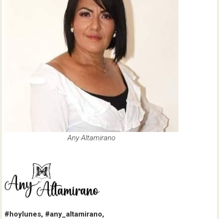
Any Altamirano
#hoylunes, #any_altamirano,