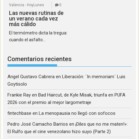
Valencia - HoyLunes
0
Las nuevas rutinas de
un verano cada vez
más cálido
El termómetro dicta la tregua:
cuando el asfalto...
Comentarios recientes
Angel Gustavo Cabrera
en
Liberación: ´In memoriam´ Luis
Goytisolo
Frankie Ray
en
Bad Haircut, de Kyle Misak, triunfa en PUFA
2026 con el premio al mejor largometraje
fintechbase
en
La menopausia no llegó con sofocos
Pedro José Camacho Barrios
en
¡Diles que no me maten!»:
El Rulfo que el cine venezolano hizo suyo (Parte 2)