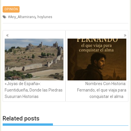
OPINIÓN
,
#Any_Altamirano
hoylunes
Navegación
de
entradas
«Joyas de España»:
Nombres Con Historia:
Fuentidueña, Donde las Piedras
Fernando, el que viaja para
Susurran Historias
conquistar el alma
Related posts